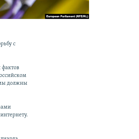
рьбу с
 фактов
российском
темы должны
вами
 интернету.
ллиарда,