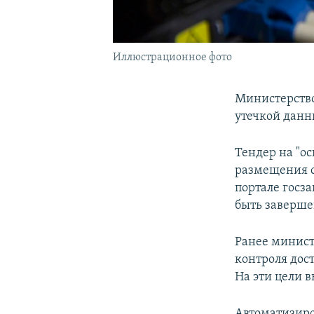
Иллюстрационное фото
Министерств
утечкой данн
Тендер на "о
размещения с
портале госз
быть заверше
Ранее минист
контроля дос
На эти цели 
Автоматизиро