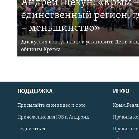
Андрей Щекун: «Крым –
единственный регион, 
– меньшинство»
Дискуссия вокруг планов установить День за
общины Крыма
ПОДДЕРЖКА
ИНФО
Українською
Присылайте свои видео и фото
Крым.Реали
Qırımtatar
Приложение для iOS и Андроид
Правила к
Подписаться
Правила к
ПРИСОЕДИНЯЙТЕСЬ!