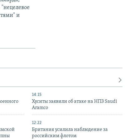
 "нецелевое
етями" и
14:15
военного
Хуситы заявили об атаке на НПЗ Saudi
Aramco
12:22
ымской
Британия усилила наблюдение за
упны
российским флотом