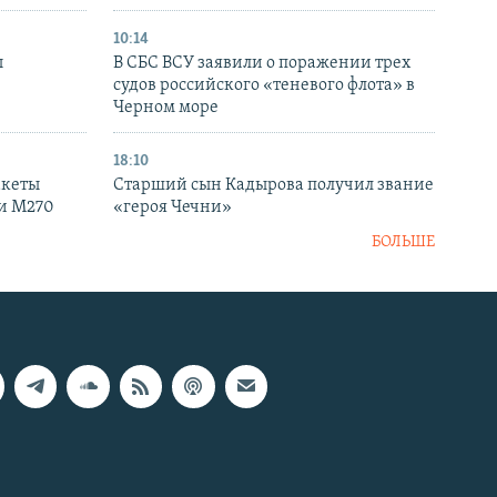
10:14
ы
В СБС ВСУ заявили о поражении трех
судов российского «теневого флота» в
Черном море
18:10
акеты
Старший сын Кадырова получил звание
ки M270
«героя Чечни»
БОЛЬШЕ