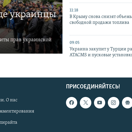
11:18
где украинцы
В Крыму снова снизят объем
свободной продажи топлива
щиты прав украинской
09:05
Украина закупит у Турции р
ATACMS и пусковые установ
ПРИСОЕДИНЯЙТЕСЬ!
и. О нас
омментирования
опирайта