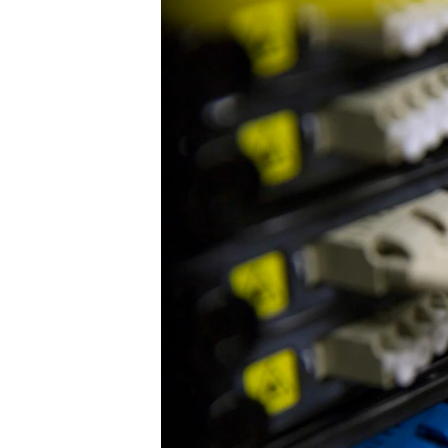
ПОБЕДИТЕЛЕЙ НЕ СУДЯТ?
КРЫМ.НЕПОКОРЕННЫЙ
ELIFBE
УКРАИНСКАЯ ПРОБЛЕМА КРЫМА