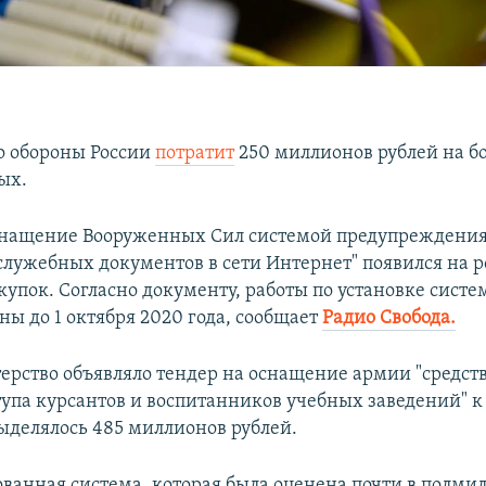
о обороны России
потратит
250 миллионов рублей на бо
ых.
снащение Вооруженных Сил системой предупреждения
лужебных документов в сети Интернет" появился на 
акупок. Согласно документу, работы по установке сис
ны до 1 октября 2020 года, сообщает
Радио Свобода.
ерство объявляло тендер на оснащение армии "средст
тупа курсантов и воспитанников учебных заведений" к
выделялось 485 миллионов рублей.
ванная система, которая была оценена почти в полми