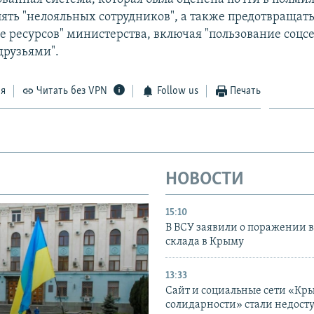
ять "нелояльных сотрудников", а также предотвращать
е ресурсов" министерства, включая "пользование соцс
друзьями".
ся
Читать без VPN
Follow us
Печать
НОВОСТИ
15:10
В ВСУ заявили о поражении 
склада в Крыму
13:33
Сайт и социальные сети «Кр
солидарности» стали недост