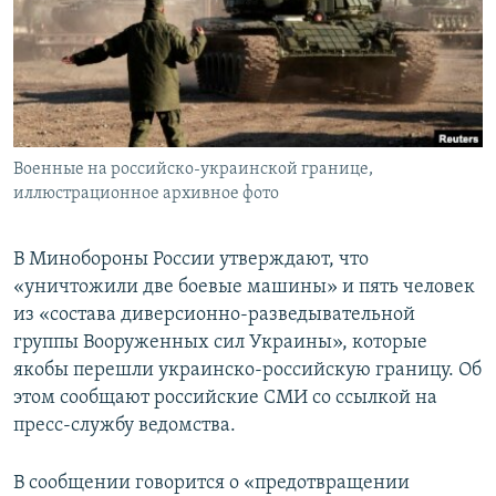
ПРИСОЕДИНЯЙТЕСЬ!
ПОБЕДИТЕЛЕЙ НЕ СУДЯТ?
КРЫМ.НЕПОКОРЕННЫЙ
ELIFBE
УКРАИНСКАЯ ПРОБЛЕМА КРЫМА
Все сайты RFE/RL
Военные на российско-украинской границе,
иллюстрационное архивное фото
В Минобороны России утверждают, что
«уничтожили две боевые машины» и пять человек
из «состава диверсионно-разведывательной
группы Вооруженных сил Украины», которые
якобы перешли украинско-российскую границу. Об
этом сообщают российские СМИ со ссылкой на
пресс-службу ведомства.
В сообщении говорится о «предотвращении