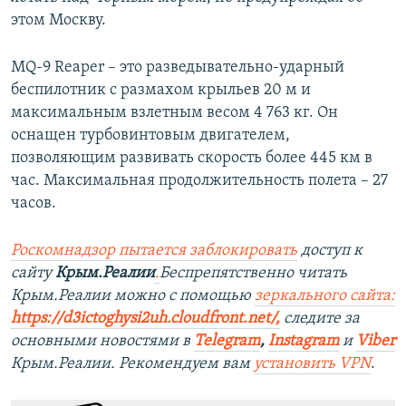
этом Москву.
MQ-9 Reaper – это разведывательно-ударный
беспилотник с размахом крыльев 20 м и
максимальным взлетным весом 4 763 кг. Он
оснащен турбовинтовым двигателем,
позволяющим развивать скорость более 445 км в
час. Максимальная продолжительность полета – 27
часов.
Роск
о
мнадзор пытается заблокировать
доступ к
сайту
Крым.Реалии
.
Беспрепятственно читать
Крым.Реалии можно с помощью
зеркального сайта:
https://d3ictoghysi2uh.cloudfront.net/
,
следите за
основными новостями в
Telegram
,
Instagram
и
Viber
Крым.Реалии. Рекомендуем вам
установить VPN
.