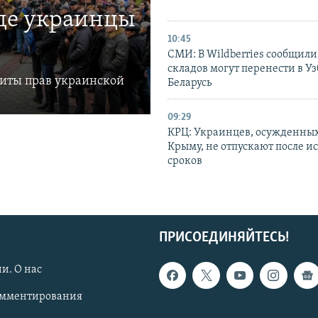
где украинцы
10:45
СМИ: В Wildberries сообщили,
складов могут перенести в У
щиты прав украинской
Беларусь
09:29
КРЦ: Украинцев, осужденных
Крыму, не отпускают после и
сроков
ПРИСОЕДИНЯЙТЕСЬ!
и. О нас
омментирования