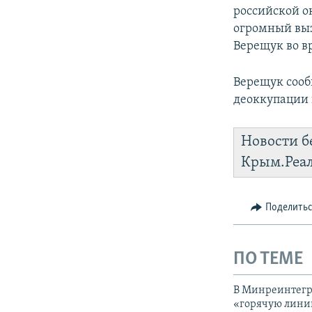
российской о
огромный вызо
Верещук во в
Верещук сооб
деоккупации 
Новости б
Крым.Реа
Поделить
ПО ТЕМЕ
В Минреинтегра
«горячую лин