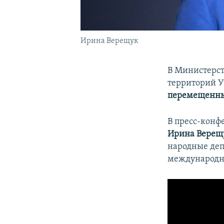
Ирина Верещук
В Министерст
территорий У
перемещенных
В пресс-конф
Ирина Верещ
народные деп
международн