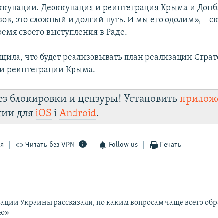
ккупации. Деоккупация и реинтеграция Крыма и Донба
в, это сложный и долгий путь. И мы его одолим», – с
ремя своего выступления в Раде.
щила, что будет реализовывать план реализации Стра
и реинтеграции Крыма.
ез блокировки и цензуры! Установить
прилож
лии для
iOS
і
Android
.
ся
Читать без VPN
Follow us
Печать
ции Украины рассказали, по каким вопросам чаще всего обр
ию»