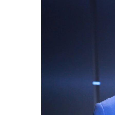
ПОБЕДИТЕЛЕЙ НЕ СУДЯТ?
КРЫМ.НЕПОКОРЕННЫЙ
ELIFBE
УКРАИНСКАЯ ПРОБЛЕМА КРЫМА