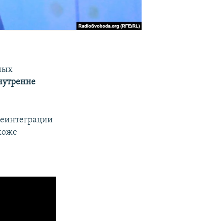
ных
нутренне
реинтеграции
акоже