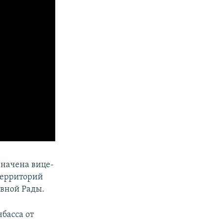
значена вице-
территорий
овной Рады.
басса от