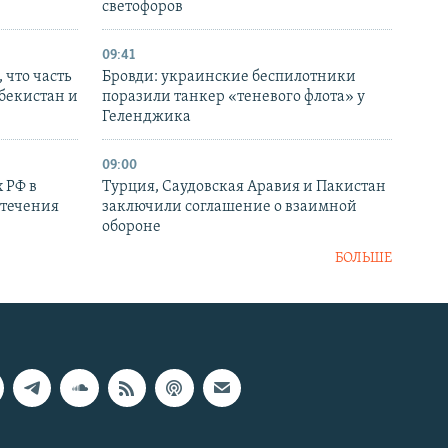
светофоров
09:41
 что часть
Бровди: украинские беспилотники
збекистан и
поразили танкер «теневого флота» у
Геленджика
09:00
 РФ в
Турция, Саудовская Аравия и Пакистан
стечения
заключили соглашение о взаимной
обороне
БОЛЬШЕ