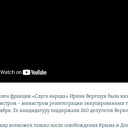
 член фракции «Слуга народа» Ирина Верещук была на
истром – министром реинтеграции оккупированных 
ября. Ее кандидатуру поддержали 260 депутатов Верх
ир возможен только после освобождения Крыма и Дон