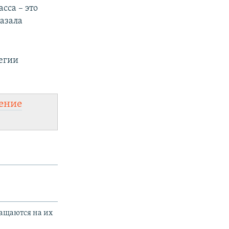
сса – это
казала
тегии
ение
ащаются на их