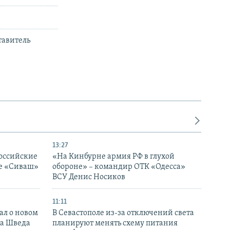
тавитель
13:27
оссийские
«На Кинбурне армия РФ в глухой
ке «Сиваш»
обороне» – командир ОТК «Одесса»
ВСУ Денис Носиков
11:11
ал о новом
В Севастополе из-за отключений света
ка Шведа
планируют менять схему питания