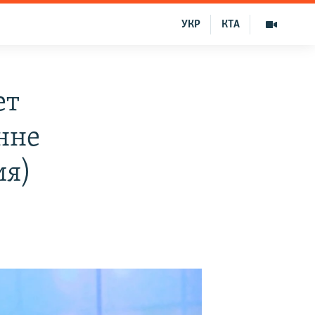
УКР
КТА
ет
нне
ия)