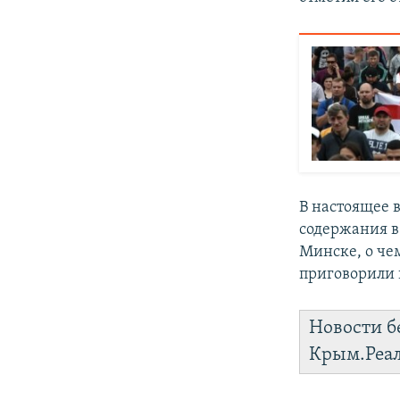
В настоящее 
содержания в
Минске, о че
приговорили к
Новости б
Крым.Реа