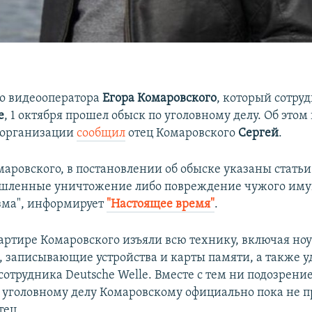
го видеооператора
Егора Комаровского
, который сотру
e
, 1 октября прошел обыск по уголовному делу. Об это
 организации
сообщил
отец Комаровского
Сергей
.
маровского, в постановлении об обыске указаны статьи
шленные уничтожение либо повреждение чужого иму
зма", информирует
"Настоящее время"
.
артире Комаровского изъяли всю технику, включая ноу
 записывающие устройства и карты памяти, а также у
отрудника Deutsche Welle. Вместе с тем ни подозрение
 уголовному делу Комаровскому официально пока не 
тец.