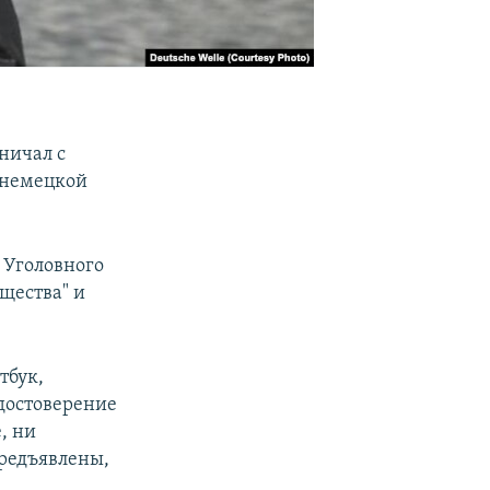
дничал с
м немецкой
 Уголовного
щества" и
тбук,
достоверение
, ни
предъявлены,