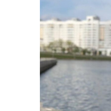
ПОБЕДИТЕЛЕЙ НЕ СУДЯТ?
КРЫМ.НЕПОКОРЕННЫЙ
ELIFBE
УКРАИНСКАЯ ПРОБЛЕМА КРЫМА