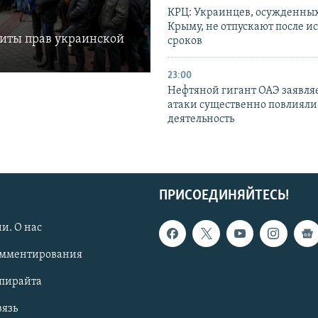
КРЦ: Украинцев, осужденных
Крыму, не отпускают после и
щиты прав украинской
сроков
23:00
Нефтяной гигант ОАЭ заявляе
атаки существенно повлияли 
деятельность
ПРИСОЕДИНЯЙТЕСЬ!
и. О нас
омментирования
опирайта
вязь