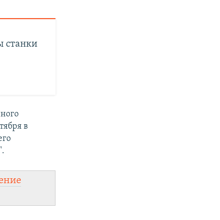
ы станки
нного
тября в
его
".
ение