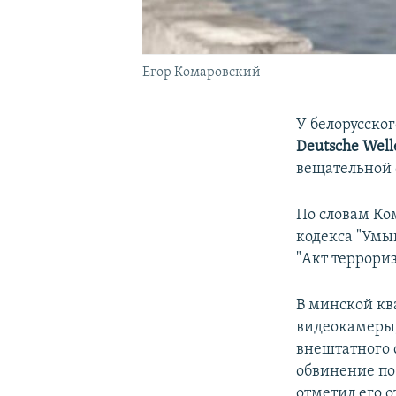
Егор Комаровский
У белорусско
Deutsche Well
вещательной
По словам Ко
кодекса "Умы
"Акт террори
В минской кв
видеокамеры,
внештатного с
обвинение по
отметил его о