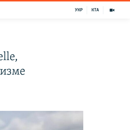
УКР
КТА
lle,
ризме