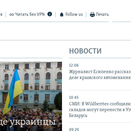
ся
Читать без VPN
Follow us
Печать
НОВОСТИ
12:08
Журналист Есипенко рассказ
деле крымского автомехани
10:45
СМИ: В Wildberries сообщили,
складов могут перенести в У
Беларусь
где украинцы
09:29