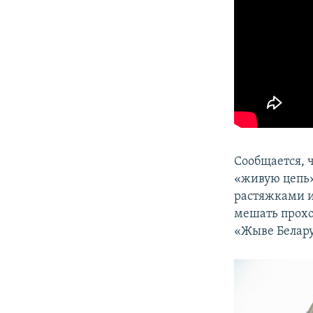
Сообщается, 
«живую цепь»
растяжками и
мешать прохо
«Жыве Белару