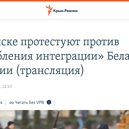
ске протестуют против
бления интеграции» Бел
сии (трансляция)
 12:10
ся
Читать без VPN