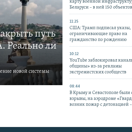
карту военной инфраструкт
Беларуси – в ней 150 объекто
11:25
США: Трамп подписал указы,
закрыть путь
ограничивающие право на
гражданство по рождению
. Реально ли
10:12
YouTube заблокировал канал
общины» из-за рекламы
ление новой системы
экстремистских сообществ
08:44
В Крыму и Севастополе были
взрывы, на аэродроме «Гвар
возник пожар с детонацией 