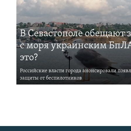
В Севастополе обещают 
с моря украинским БпЛА
это?
Российские власти города анонсировали появ
защиты от беспилотников