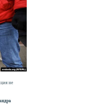
кция не
андра