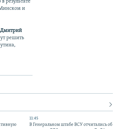
 в результате
 Минском и
–
Дмитрий
ут решить
Путина,
11:45
ктивную
В Генеральном штабе ВСУ отчитались об