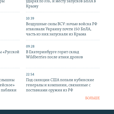
уры
ударах по РЛС и месту запусков БпЛА в
в
Крыму
10:39
Воздушные силы ВСУ: ночью войска РФ
атаковали Украину почти 150 БпЛА,
часть из них запускали из Крыма
09:28
ы «Русской
В Екатеринбурге горит склад
Wildberries после атаки дронов
22:54
 слышны
Под санкции США попали кубинские
дейское»
генералы и компании, связанные с
– паблики
поставками оружия из РФ
БОЛЬШЕ