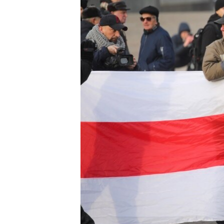
ПОБЕДИТЕЛЕЙ НЕ СУДЯТ?
КРЫМ.НЕПОКОРЕННЫЙ
ELIFBE
УКРАИНСКАЯ ПРОБЛЕМА КРЫМА