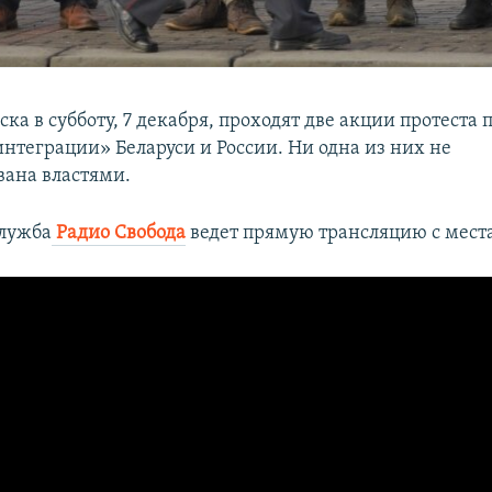
ка в субботу, 7 декабря, проходят две акции протеста 
интеграции» Беларуси и России. Ни одна из них не
ана властями.
служба
Радио Свобода
ведет прямую трансляцию с мест