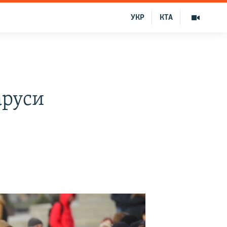
УКР
КТА
аруси