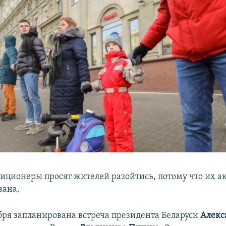
иционеры просят жителей разойтись, потому что их а
вана.
абря запланирована встреча президента Беларуси
Алекс