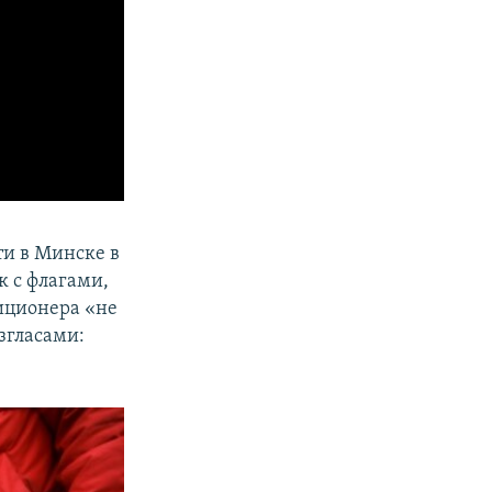
ти в Минске в
к с флагами,
лиционера «не
згласами: