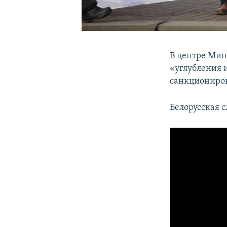
В центре Минс
«углубления 
санкциониров
Белорусская 