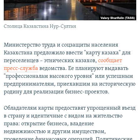
ПРИСОЕДИНЯЙТЕСЬ!
ПОБЕДИТЕЛЕЙ НЕ СУДЯТ?
КРЫМ.НЕПОКОРЕННЫЙ
Столица Казахстана Нур-Султан
ELIFBE
УКРАИНСКАЯ ПРОБЛЕМА КРЫМА
Министерство труда и соцзащиты населения
Все сайты RFE/RL
Казахстана предложило ввести "карту казаха" для
переселенцев – этнических казахов,
сообщает
пресс-служба
ведомства. Ее планируют выдавать
"профессионалам высокого уровня" или успешным
предпринимателям, приехавшим на историческую
родину для реализации бизнес-проектов.
Обладателям карты предоставят упрощенный въезд
в страну и идентичные с видом на жительство
права: открытие бизнеса, владение
недвижимостью и другим имуществом,
проведение финансовых операций. Политические