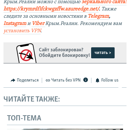
Крым.Реалии можно с помощью
зеркального сайта:
https://krymrdfifckwgzffw.azureedge.net/
. ​
Также
следите за основными новостями в
Telegram
,
Instagram
и
Viber
Крым.Реалии. Рекомендуем вам
установить
VPN
.
Сайт заблокирован?
читать >
Обойдите блокировку!
Поделиться
Читать без VPN
Follow us
ЧИТАЙТЕ ТАКЖЕ:
ТОП-ТЕМА