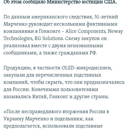
Об этом сообщило Министерство юстиции США.
ПРИСОЕДИНЯЙТЕСЬ!
ПОБЕДИТЕЛЕЙ НЕ СУДЯТ?
КРЫМ.НЕПОКОРЕННЫЙ
По данным американского следствия, 51-летний
Марченко руководит несколькими фиктивными
ELIFBE
компаниями в Гонконге – Alice Components, Neway
УКРАИНСКАЯ ПРОБЛЕМА КРЫМА
Technologies, RG Solutions. Схему закупок он
Все сайты RFE/RL
реализовал вместе с двумя неназванными
сообщниками, а также гражданами РФ.
Продукцию, в частности OLED-микродисплеи,
закупали для перечисленных подставных
компаний, чтобы скрыть, что они предназначались
для России. Конечными пользователями
назывались Китай, Гонконг и другие страны.
«После несправедливого вторжения России в
Украину Марченко и подельники, как
предполагается, использовали подставные