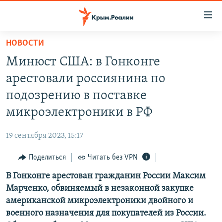
Доступность
ссылки
Вернуться
НОВОСТИ
к
НОВОСТИ
Минюст США: в Гонконге
основному
СПЕЦПРОЕКТЫ
содержанию
арестовали россиянина по
ВОДА
Вернутся
ГРУЗ 200
подозрению в поставке
к
ИСТОРИЯ
КАРТА ВОЕННЫХ ОБЪЕКТОВ КРЫМА
микроэлектроники в РФ
главной
ЕЩЕ
11 ЛЕТ ОККУПАЦИИ КРЫМА. 11 ИСТОРИЙ СОПРОТИВЛЕНИЯ
навигации
19 сентября 2023, 15:17
Вернутся
РАДІО СВОБОДА
ИНТЕРАКТИВ
к
Поделиться
Читать без VPN
КАК ОБОЙТИ БЛОКИРОВКУ
ИНФОГРАФИКА
поиску
В Гонконге арестован гражданин России Максим
ТЕЛЕПРОЕКТ КРЫМ.РЕАЛИИ
Українською
Марченко, обвиняемый в незаконной закупке
СОВЕТЫ ПРАВОЗАЩИТНИКОВ
американской микроэлектроники двойного и
Qırımtatar
военного назначения для покупателей из России.
ПРОПАВШИЕ БЕЗ ВЕСТИ