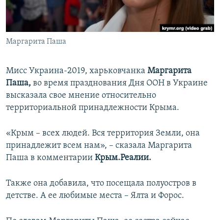
ПРИСОЕДИНЯЙТЕСЬ!
ПОБЕДИТЕЛЕЙ НЕ СУДЯТ?
КРЫМ.НЕПОКОРЕННЫЙ
Маргарита Паша
ELIFBE
УКРАИНСКАЯ ПРОБЛЕМА КРЫМА
Мисс Украина-2019, харьковчанка
Маргарита
Все сайты RFE/RL
Паша,
во время празднования Дня ООН в Украине
высказала свое мнение относительно
территориальной принадлежности Крыма.
«Крым – всех людей. Вся территория Земли, она
принадлежит всем нам», – сказала Маргарита
Паша в комментарии
Крым.Реалии.
Также она добавила, что посещала полуостров в
детстве. А ее любимые места – Ялта и Форос.