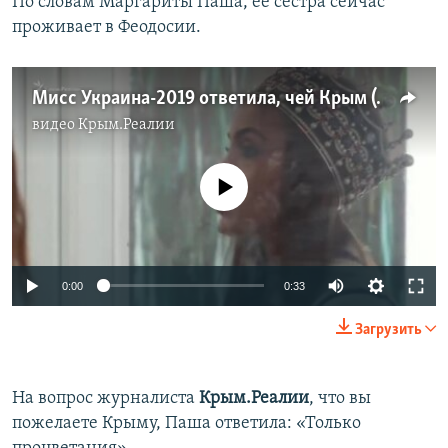
По словам Маргариты Паша, ее сестра сейчас
проживает в Феодосии.
Мисс Украина-2019 ответила, чей Крым (видео)
видео
Крым.Реалии
No media source currently available
0:00
0:33
Загрузить
На вопрос журналиста
Крым.Реалии
, что вы
пожелаете Крыму, Паша ответила: «Только