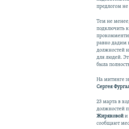
предлогом не 
Тем не менее
подключить ко
прокомментир
равно дадим 
должностей н
для людей. Эт
была полност
На митинге з
Сергея Фурга
23 марта в х
должностей п
Жиряковой
сообщают ме