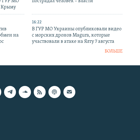
у ГУР МО
пострадал человек – власти
в Крыму
16:22
тив
В ГУР МО Украины опубликовали видео
обмен на
с морских дронов Magura, которые
ос
участвовали в атаке на Ялту 7 августа
БОЛЬШЕ