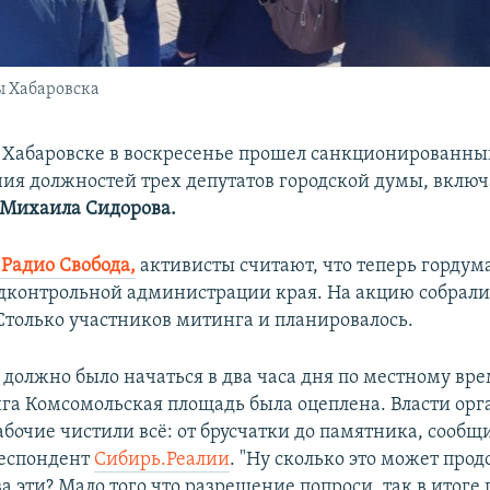
ы Хабаровска
 Хабаровске в воскресенье прошел санкционированн
ия должностей трех депутатов городской думы, включ
Михаила Сидорова.
Радио Свобода,
активисты считают, что теперь гордума
дконтрольной администрации края. На акцию собрали
 Столько участников митинга и планировалось.
должно было начаться в два часа дня по местному вре
га Комсомольская площадь была оцеплена. Власти орг
абочие чистили всё: от брусчатки до памятника, сообщи
респондент
Сибирь.Реалии
. "Ну сколько это может прод
а эти? Мало того что разрешение попроси, так в итоге