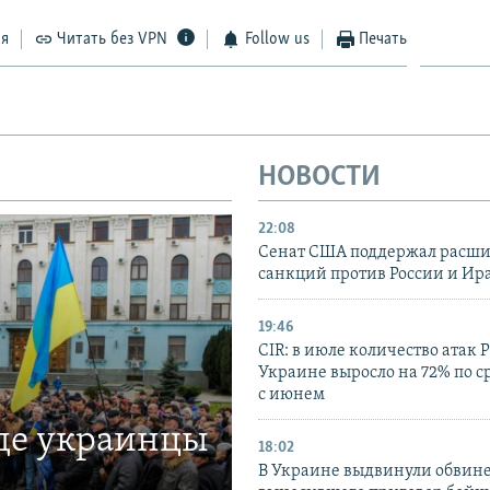
ся
Читать без VPN
Follow us
Печать
НОВОСТИ
22:08
Сенат США поддержал расш
санкций против России и Ир
19:46
CIR: в июле количество атак 
Украине выросло на 72% по 
с июнем
где украинцы
18:02
В Украине выдвинули обвине