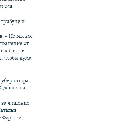
шиеся.
 трибуну и
–
в
. – Но мы все
странение от
о работали
о, чтобы дума
 губернатора
й давности.
и за лишение
атальи
е Фургале,