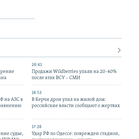
20:41
ирение
Продажи Wildberries упали на 20-40%
ана
после атак ВСУ – СМИ
18:53
РФ на АЗС в
В Керчи дрон упал на жилой дом:
сравнению
российские власти сообщают о жертвах
17:28
ние судье,
Удар РФ по Одессе: поврежден стадион,