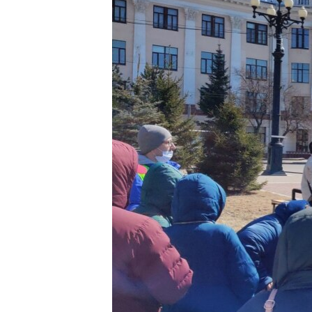
ПОБЕДИТЕЛЕЙ НЕ СУДЯТ?
КРЫМ.НЕПОКОРЕННЫЙ
ELIFBE
УКРАИНСКАЯ ПРОБЛЕМА КРЫМА