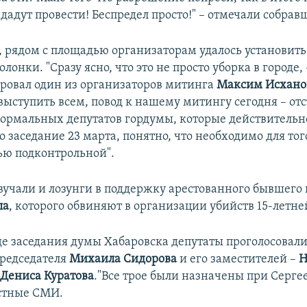
дадут провести! Беспредел просто!" – отмечали собрав
, рядом с площадью организаторам удалось установить
лонки. "Сразу ясно, что это не просто уборка в городе, 
овал один из организаторов митинга
Максим Исхано
выступить всем, повод к нашему митингу сегодня – от
ормальных депутатов гордумы, которые действительн
о заседание 23 марта, понятно, что необходимо для тог
ью подконтрольной".
вучали и лозунги в поддержку арестованного бывшего
ла
, которого обвиняют в организации убийств 15-летне
оде заседания думы Хабаровска депутаты проголосовал
редседателя
Михаила Сидорова
и его заместителей –
Н
и
Дениса Куратова
."Все трое были назначены при Серге
стные СМИ.