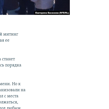
ый митинг
ая ее
 станет
сь порядка
мени. Но к
анизовали на
л с места
олжаться,
 под любым