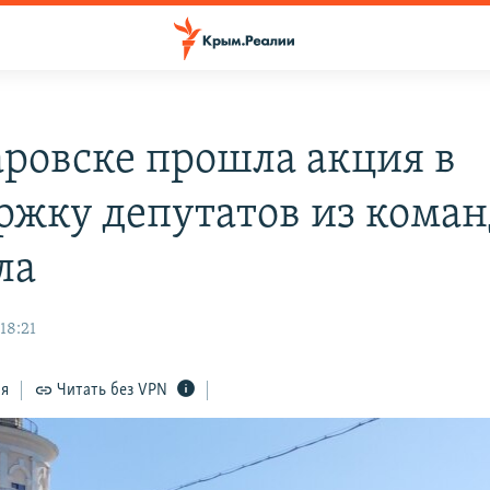
аровске прошла акция в
ржку депутатов из кома
ла
18:21
ся
Читать без VPN