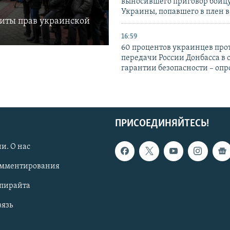
выносившего приговор бойц
Украины, попавшего в плен 
щиты прав украинской
16:59
60 процентов украинцев про
передачи России Донбасса в 
гарантии безопасности – опр
ПРИСОЕДИНЯЙТЕСЬ!
и. О нас
омментирования
опирайта
вязь