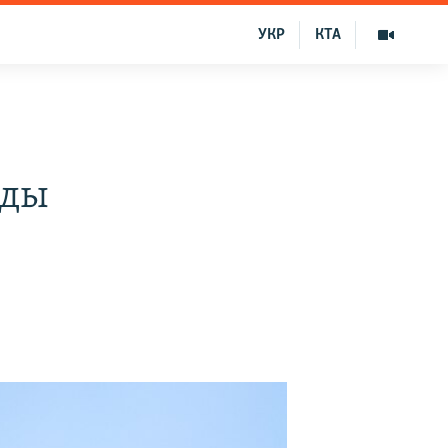
УКР
КТА
нды