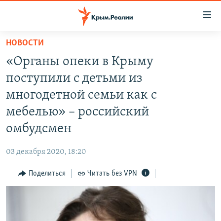
Доступность
ссылки
Вернуться
НОВОСТИ
к
НОВОСТИ
«Органы опеки в Крыму
основному
СПЕЦПРОЕКТЫ
содержанию
поступили с детьми из
ВОДА
Вернутся
ГРУЗ 200
многодетной семьи как с
к
ИСТОРИЯ
КАРТА ВОЕННЫХ ОБЪЕКТОВ КРЫМА
мебелью» – российский
главной
ЕЩЕ
11 ЛЕТ ОККУПАЦИИ КРЫМА. 11 ИСТОРИЙ СОПРОТИВЛЕНИЯ
навигации
омбудсмен
Вернутся
РАДІО СВОБОДА
ИНТЕРАКТИВ
к
03 декабря 2020, 18:20
КАК ОБОЙТИ БЛОКИРОВКУ
ИНФОГРАФИКА
поиску
Поделиться
Читать без VPN
ТЕЛЕПРОЕКТ КРЫМ.РЕАЛИИ
Українською
СОВЕТЫ ПРАВОЗАЩИТНИКОВ
Qırımtatar
ПРОПАВШИЕ БЕЗ ВЕСТИ