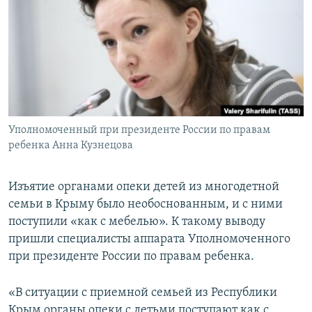
ПРИСОЕДИНЯЙТЕСЬ!
ПОБЕДИТЕЛЕЙ НЕ СУДЯТ?
КРЫМ.НЕПОКОРЕННЫЙ
ELIFBE
УКРАИНСКАЯ ПРОБЛЕМА КРЫМА
Все сайты RFE/RL
Уполномоченный при президенте России по правам
ребенка Анна Кузнецова
Изъятие органами опеки детей из многодетной
семьи в Крыму было необоснованным, и с ними
поступили «как с мебелью». К такому выводу
пришли специалисты аппарата Уполномоченного
при президенте России по правам ребенка.
«В ситуации с приемной семьей из Республики
Крым органы опеки с детьми поступают как с