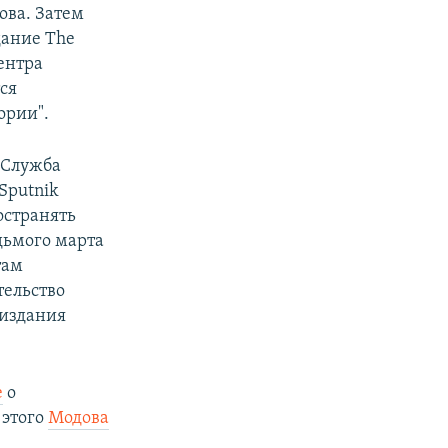
ова. Затем
дание The
ентра
ся
ории".
 Служба
Sputnik
остранять
дьмого марта
там
тельство
 издания
е
о
 этого
Модова