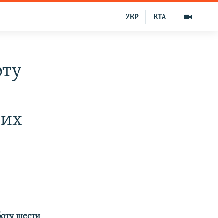
УКР
КТА
оту
ких
оту шести