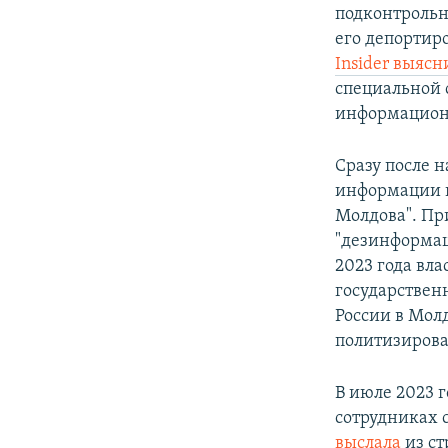
подконтрольн
его депортиро
Insider выясн
специальной 
информацион
Сразу после 
информации и
Молдова". Пр
"дезинформац
2023 года вл
государствен
России в Мол
политизиров
В июле 2023 г
сотрудниках 
выслала
из ст