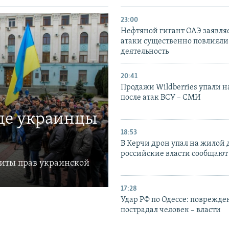
23:00
Нефтяной гигант ОАЭ заявляе
атаки существенно повлияли 
деятельность
20:41
Продажи Wildberries упали н
после атак ВСУ – СМИ
где украинцы
18:53
В Керчи дрон упал на жилой 
российские власти сообщают
щиты прав украинской
17:28
Удар РФ по Одессе: поврежде
пострадал человек – власти