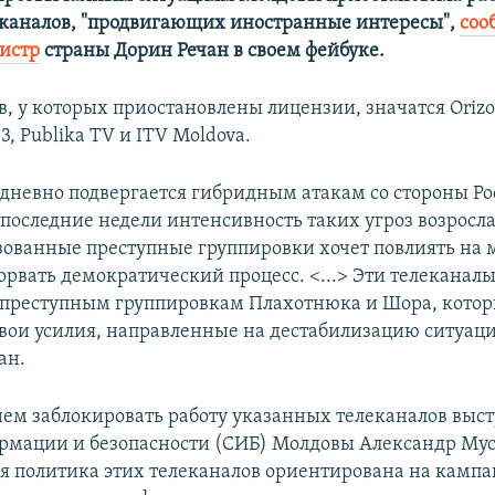
каналов, "продвигающих иностранные интересы",
соо
истр
страны Дорин Речан в своем фейбуке.
, у которых приостановлены лицензии, значатся Orizon
 3, Publika TV и ITV Moldova.
дневно подвергается гибридным атакам со стороны Р
последние недели интенсивность таких угроз возросла
зованные преступные группировки хочет повлиять на 
орвать демократический процесс. <...> Эти телеканал
преступным группировкам Плахотнюка и Шора, кото
вои усилия, направленные на дестабилизацию ситуаци
ан.
ем заблокировать работу указанных телеканалов выст
мации и безопасности (СИБ) Молдовы Александр Мус
я политика этих телеканалов ориентирована на камп