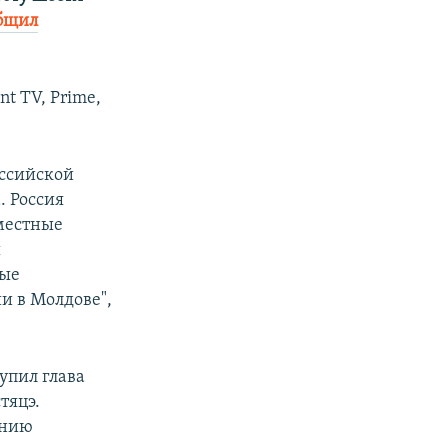
бщил
t TV, Prime,
оссийской
. Россия
местные
ы
рые
и в Молдове",
упил глава
тяцэ.
анию