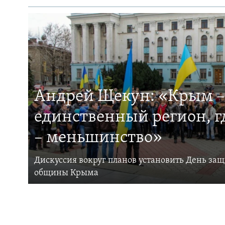
Андрей Щекун: «Крым –
единственный регион, 
– меньшинство»
Дискуссия вокруг планов установить День за
общины Крыма