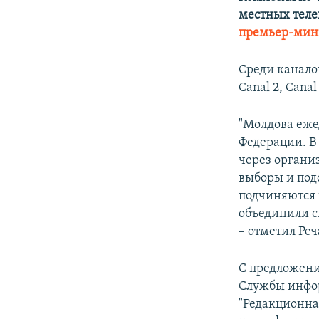
ПОБЕДИТЕЛЕЙ НЕ СУДЯТ?
местных теле
КРЫМ.НЕПОКОРЕННЫЙ
премьер-мин
ELIFBE
Среди каналов
УКРАИНСКАЯ ПРОБЛЕМА КРЫМА
Canal 2, Canal
"Молдова еже
Федерации. В 
через органи
выборы и под
подчиняются 
объединили с
– отметил Реч
С предложени
Службы инфор
"Редакционна