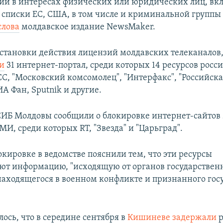
и в интересах физических или юридических лиц, вк
списки ЕС, США, в том числе и криминальной группы 
слова
молдавское издание NewsMaker.
тановки действия лицензий молдавских телеканалов,
и
31 интернет-портал, среди которых 14 ресурсов росс
С, "Московский комсомолец", "Интерфакс", "Российская
ИА Фан, Sputnik и другие.
 СИБ Молдовы сообщили о блокировке интернет-сайтов 
И, среди которых RT, "Звезда" и "Царьград".
окировке в ведомстве пояснили тем, что эти ресурсы
ют информацию, "исходящую от органов государствен
 находящегося в военном конфликте и признанного гос
ось, что в середине сентября в
Кишиневе задержали
р