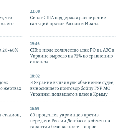
22:08
т, что
Сенат США поддержал расширение
на его
санкций против России и Ирана
19:46
а 20-40%
CIR: в июле количество атак РФ на АЗС в
Украине выросло на 72% по сравнению
с июнем
18:02
дом:
В Украине выдвинули обвинение судье,
 о жертвах
выносившего приговор бойцу ГУР МО
Украины, попавшего в плен в Крыму
16:59
н стадион,
60 процентов украинцев против
передачи России Донбасса в обмен на
гарантии безопасности – опрос