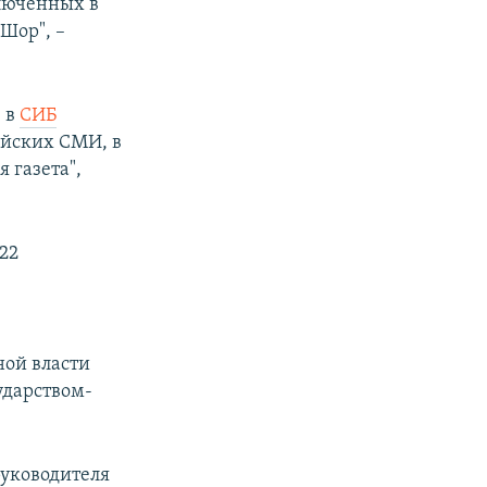
люченных в
Шор", –
 в
СИБ
ийских СМИ, в
 газета",
22
ной власти
ударством-
уководителя