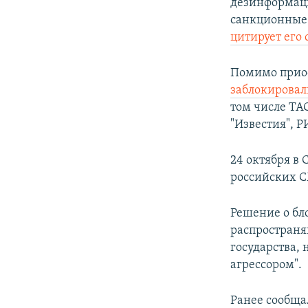
дезинформаци
санкционные 
цитирует его 
Помимо приос
заблокировал
том числе ТАС
"Известия", Р
24 октября в
российских СМ
Решение о бл
распространя
государства,
агрессором".
Ранее сообщал