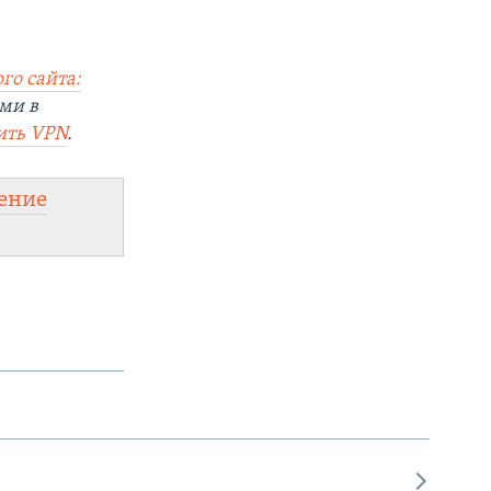
го сайта:
ми в
ить VPN
.
ение