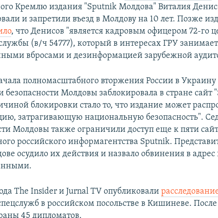
ого Кремлю издания "Sputnik Молдова" Виталия Денис
вали и запретили въезд в Молдову на 10 лет. Позже из
ило
, что Денисов "является кадровым офицером 72-го ц
службы (в/ч 54777), который в интересах ГРУ занимает
ными вбросами и дезинформацией зарубежной аудит
начала полномасштабного вторжения России в Украину
 безопасности Молдовы заблокировала в стране сайт "
ичиной блокировки стало то, что издание может распр
ию, затрагивающую национальную безопасность". Се
асти Молдовы также ограничили доступ еще к пяти сай
ного российского информагентства Sputnik. Представи
дове осудило их действия и назвало обвинения в адрес
анными.
ода The Insider и Jurnal TV опубликовали
расследовани
спецслужб в российском посольстве в Кишиневе. После
раны 45 дипломатов.