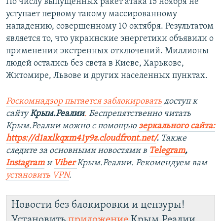
По числу выпущенных ракет атака 15 ноября не
уступает первому такому массированному
нападению, совершенному 10 октября. Результатом
является то, что украинские энергетики объявили о
применении экстренных отключений. Миллионы
людей остались без света в Киеве, Харькове,
Житомире, Львове и других населенных пунктах.
Роскомнадзор пытается заблокировать
доступ к
сайту
Крым.Реалии
.
Беспрепятственно читать
Крым.Реалии мож
но с помощью
зеркального сайта:
https://d1axlkqxm41y9z.cloudfront.net/
. ​
Также
следите за основными новостями в
Telegram
,
Instagra
m
и
Viber
Крым.Реалии. Рекомендуем вам
установить
VPN
.
Новости без блокировки и цензуры!
Установить
приложение
Крым.Реалии