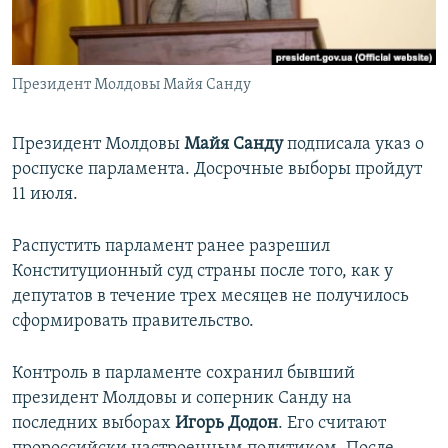
ПРИСОЕДИНЯЙТЕСЬ!
ПОБЕДИТЕЛЕЙ НЕ СУДЯТ?
КРЫМ.НЕПОКОРЕННЫЙ
Президент Молдовы Майя Санду
ELIFBE
УКРАИНСКАЯ ПРОБЛЕМА КРЫМА
Президент Молдовы
Майя Санду
подписала указ о
Все сайты RFE/RL
роспуске парламента. Досрочные выборы пройдут
11 июля.
Распустить парламент ранее разрешил
Конституционный суд страны после того, как у
депутатов в течение трех месяцев не получилось
сформировать правительство.
Контроль в парламенте сохранил бывший
президент Молдовы и соперник Санду на
последних выборах
Игорь Додон
. Его считают