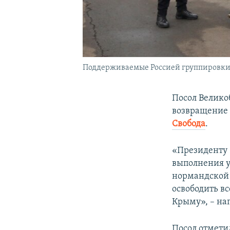
Поддерживаемые Россией группировки «
Посол Велик
возвращение 
Свобода
.
«Президенту 
выполнения у
нормандской 
освободить в
Крыму», – нап
Посол отмети