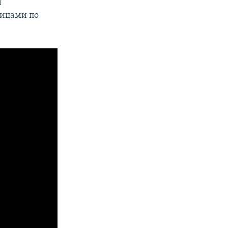
ы
лицами по