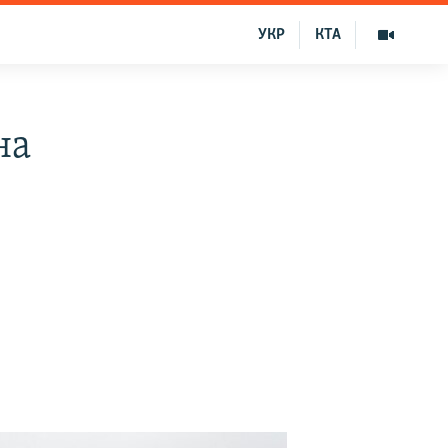
УКР
КТА
на