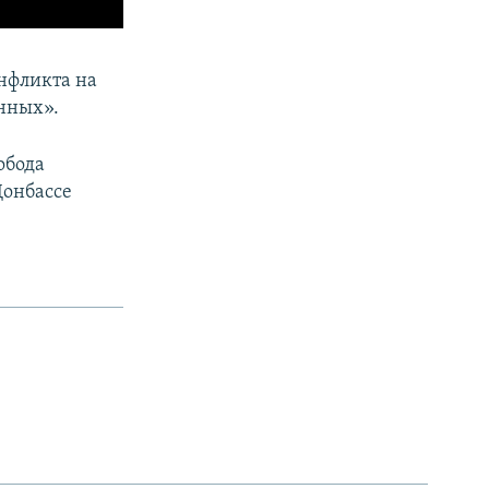
онфликта на
нных».​
обода
Донбассе