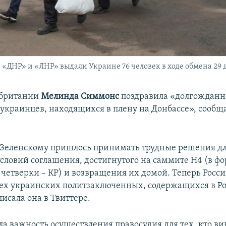
ДНР» и «ЛНР» выдали Украине 76 человек в ходе обмена 29 д
обритании
Мелинда Симмонс
поздравила «долгожданн
украинцев, находящихся в плену на Донбассе», сообщ
Зеленскому пришлось принимать трудные решения д
словий соглашения, достигнутого на саммите Н4 (в ф
четверки – КР) и возвращения их домой. Теперь Росс
сех украинских политзаключенных, содержащихся в Ро
исала она в Твиттере.
ла важность осуществления правосудия для тех, кто ви