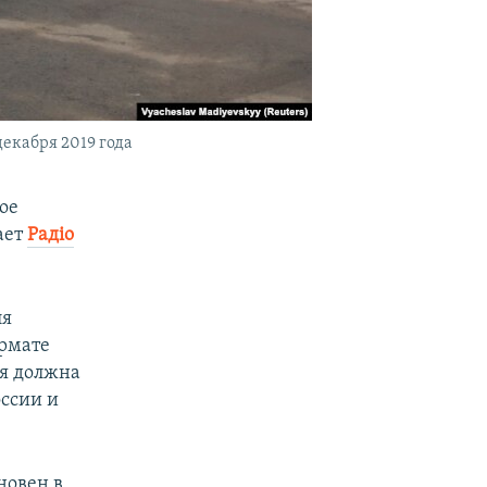
екабря 2019 года
ое
ает
Радiо
ля
ормате
ия должна
ссии и
новен в