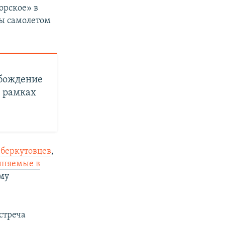
орское» в
ы самолетом
обождение
в рамках
 беркутовцев
,
иняемые в
ому
стреча