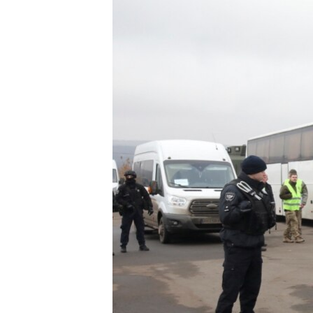
ПОБЕДИТЕЛЕЙ НЕ СУДЯТ?
КРЫМ.НЕПОКОРЕННЫЙ
ELIFBE
УКРАИНСКАЯ ПРОБЛЕМА КРЫМА