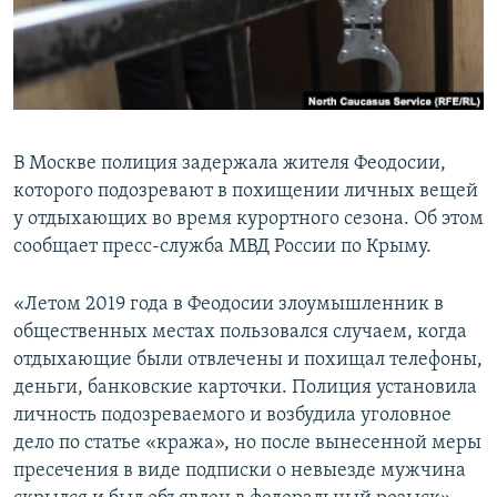
ПРИСОЕДИНЯЙТЕСЬ!
ПОБЕДИТЕЛЕЙ НЕ СУДЯТ?
КРЫМ.НЕПОКОРЕННЫЙ
ELIFBE
УКРАИНСКАЯ ПРОБЛЕМА КРЫМА
В Москве полиция задержала жителя Феодосии,
Все сайты RFE/RL
которого подозревают в похищении личных вещей
у отдыхающих во время курортного сезона. Об этом
сообщает пресс-служба МВД России по Крыму.
«Летом 2019 года в Феодосии злоумышленник в
общественных местах пользовался случаем, когда
отдыхающие были отвлечены и похищал телефоны,
деньги, банковские карточки. Полиция установила
личность подозреваемого и возбудила уголовное
дело по статье «кража», но после вынесенной меры
пресечения в виде подписки о невыезде мужчина