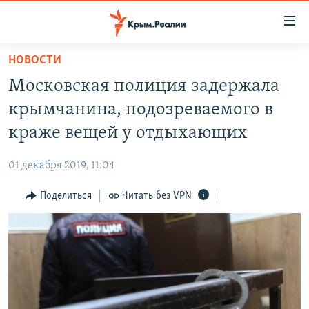
Доступность
ссылки
Вернуться
НОВОСТИ
к
НОВОСТИ
Московская полиция задержала
основному
СПЕЦПРОЕКТЫ
содержанию
крымчанина, подозреваемого в
ВОДА
Вернутся
ГРУЗ 200
краже вещей у отдыхающих
к
ИСТОРИЯ
КАРТА ВОЕННЫХ ОБЪЕКТОВ КРЫМА
главной
01 декабря 2019, 11:04
ЕЩЕ
11 ЛЕТ ОККУПАЦИИ КРЫМА. 11 ИСТОРИЙ СОПРОТИВЛЕНИЯ
навигации
Вернутся
Поделиться
Читать без VPN
РАДІО СВОБОДА
ИНТЕРАКТИВ
к
КАК ОБОЙТИ БЛОКИРОВКУ
ИНФОГРАФИКА
поиску
ТЕЛЕПРОЕКТ КРЫМ.РЕАЛИИ
Українською
СОВЕТЫ ПРАВОЗАЩИТНИКОВ
Qırımtatar
ПРОПАВШИЕ БЕЗ ВЕСТИ