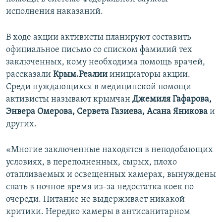
ПРИСОЕДИНЯЙТЕСЬ!
ПОБЕДИТЕЛЕЙ НЕ СУДЯТ?
исполнения наказаний.
КРЫМ.НЕПОКОРЕННЫЙ
В ходе акции активисты планируют составить
ELIFBE
официальное письмо со списком фамилий тех
заключенных, кому необходима помощь врачей,
УКРАИНСКАЯ ПРОБЛЕМА КРЫМА
рассказали
Крым.Реалии
инициаторы акции.
Все сайты RFE/RL
Среди нуждающихся в медицинской помощи
активисты называют крымчан
Джемиля Гафарова,
Энвера Омерова, Сервета Газиева, Асана Яникова
и
других.
«Многие заключенные находятся в неподобающих
условиях, в переполненных, сырых, плохо
отапливаемых и освещенных камерах, вынуждены
спать в ночное время из-за недостатка коек по
очереди. Питание не выдерживает никакой
критики. Нередко камеры в антисанитарном