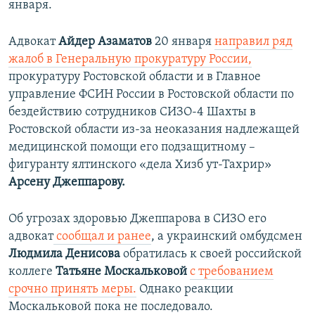
января.
Адвокат
Айдер Азаматов
20 января
направил ряд
жалоб в Генеральную прокуратуру России,
прокуратуру Ростовской области и в Главное
управление ФСИН России в Ростовской области по
бездействию сотрудников СИЗО-4 Шахты в
Ростовской области из-за неоказания надлежащей
медицинской помощи его подзащитному –
фигуранту ялтинского «дела Хизб ут-Тахрир»​
Арсену Джеппарову.
Об угрозах здоровью Джеппарова в СИЗО его
адвокат
сообщал и ранее
, а украинский омбудсмен
Людмила Денисова
обратилась к своей российской
коллеге
Татьяне Москальковой
с требованием
срочно принять меры.
Однако реакции
Москальковой пока не последовало.