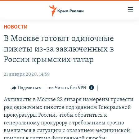
Доступность
ссылки
Вернуться
НОВОСТИ
к
НОВОСТИ
В Москве готовят одиночные
основному
СПЕЦПРОЕКТЫ
содержанию
пикеты из-за заключенных в
ВОДА
Вернутся
ГРУЗ 200
России крымских татар
к
ИСТОРИЯ
КАРТА ВОЕННЫХ ОБЪЕКТОВ КРЫМА
главной
21 января 2020, 14:59
ЕЩЕ
11 ЛЕТ ОККУПАЦИИ КРЫМА. 11 ИСТОРИЙ СОПРОТИВЛЕНИЯ
навигации
Вернутся
Поделиться
Читать без VPN
РАДІО СВОБОДА
ИНТЕРАКТИВ
к
Активисты в Москве 22 января намерены провести
КАК ОБОЙТИ БЛОКИРОВКУ
ИНФОГРАФИКА
поиску
ряд одиночных пикетов под зданием Генеральной
ТЕЛЕПРОЕКТ КРЫМ.РЕАЛИИ
прокуратуры России, чтобы обратиться к
Українською
генеральному прокурору с требованием срочно
СОВЕТЫ ПРАВОЗАЩИТНИКОВ
Qırımtatar
вмешаться в ситуацию с оказанием медицинской
ПРОПАВШИЕ БЕЗ ВЕСТИ
помощи в системе Федеральной службы