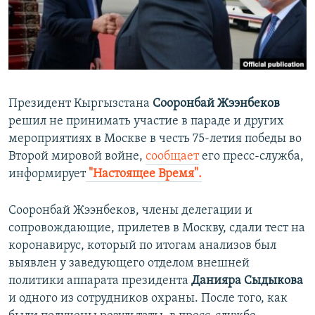
ПРИСОЕДИНЯЙТЕСЬ!
ПОБЕДИТЕЛЕЙ НЕ СУДЯТ?
КРЫМ.НЕПОКОРЕННЫЙ
ELIFBE
УКРАИНСКАЯ ПРОБЛЕМА КРЫМА
Президент Кыргызстана
Сооронбай Жээнбеков
Все сайты RFE/RL
решил не принимать участие в параде и других
мероприятиях в Москве в честь 75-летия победы во
Второй мировой войне,
сообщает
его пресс-служба,
информирует
"Настоящее Время".
Сооронбай Жээнбеков, члены делегации и
сопровождающие, прилетев в Москву, сдали тест на
коронавирус, который по итогам анализов был
выявлен у заведующего отделом внешней
политики аппарата президента
Данияра Сыдыкова
и одного из сотрудников охраны. После того, как