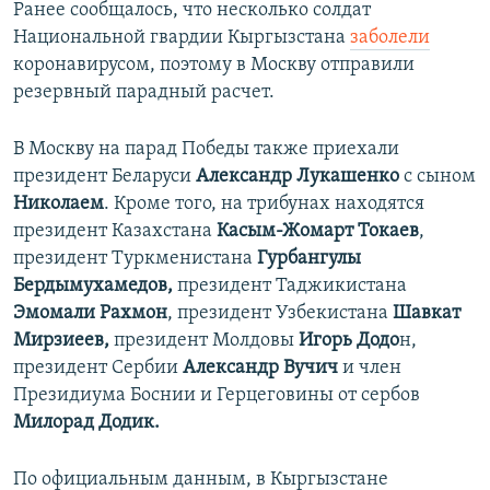
Ранее сообщалось, что несколько солдат
Национальной гвардии Кыргызстана
заболели
коронавирусом, поэтому в Москву отправили
резервный парадный расчет.
В Москву на парад Победы также приехали
президент Беларуси
Александр Лукашенко
с сыном
Николаем
. Кроме того, на трибунах находятся
президент Казахстана
Касым-Жомарт Токаев
,
президент Туркменистана
Гурбангулы
Бердымухамедов,
президент Таджикистана
Эмомали Рахмон
, президент Узбекистана
Шавкат
Мирзиеев,
президент Молдовы
Игорь Додо
н,
президент Сербии
Александр Вучич
и член
Президиума Боснии и Герцеговины от сербов
Милорад Додик.
По официальным данным, в Кыргызстане