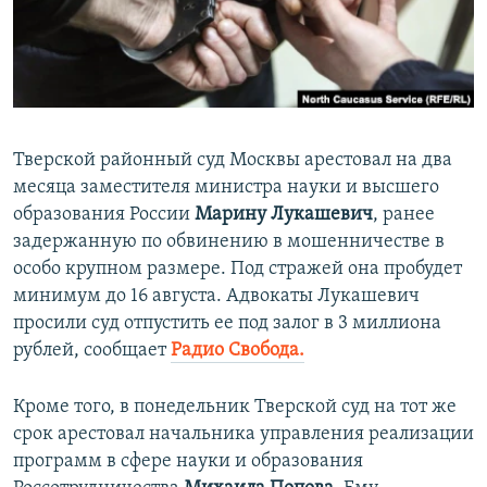
ПРИСОЕДИНЯЙТЕСЬ!
ПОБЕДИТЕЛЕЙ НЕ СУДЯТ?
КРЫМ.НЕПОКОРЕННЫЙ
ELIFBE
УКРАИНСКАЯ ПРОБЛЕМА КРЫМА
Тверской районный суд Москвы арестовал на два
Все сайты RFE/RL
месяца заместителя министра науки и высшего
образования России
Марину Лукашевич
, ранее
задержанную по обвинению в мошенничестве в
особо крупном размере. Под стражей она пробудет
минимум до 16 августа. Адвокаты Лукашевич
просили суд отпустить ее под залог в 3 миллиона
рублей, сообщает
Радио Свобода.
Кроме того, в понедельник Тверской суд на тот же
срок арестовал начальника управления реализации
программ в сфере науки и образования