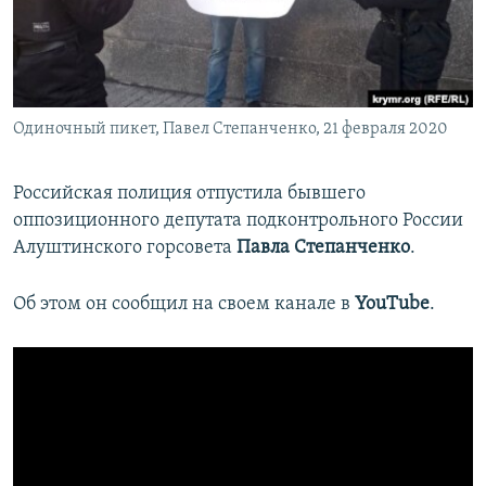
ПРИСОЕДИНЯЙТЕСЬ!
ПОБЕДИТЕЛЕЙ НЕ СУДЯТ?
КРЫМ.НЕПОКОРЕННЫЙ
ELIFBE
Одиночный пикет, Павел Степанченко, 21 февраля 2020
УКРАИНСКАЯ ПРОБЛЕМА КРЫМА
Все сайты RFE/RL
Российская полиция отпустила бывшего
оппозиционного депутата подконтрольного России
Алуштинского горсовета
Павла Степанченко
.
Об этом он сообщил на своем канале в
YouTube
.