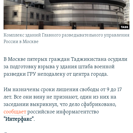
ПРИСОЕДИНЯЙТЕСЬ!
ПОБЕДИТЕЛЕЙ НЕ СУДЯТ?
КРЫМ.НЕПОКОРЕННЫЙ
ELIFBE
Комплекс зданий Главного разведывательного управления
УКРАИНСКАЯ ПРОБЛЕМА КРЫМА
России в Москве
Все сайты RFE/RL
В Москве пятерых граждан Таджикистана осудили
за подготовку взрыва у здания штаба военной
разведки ГРУ неподалеку от центра города.
Им назначены сроки лишения свободы от 9 до 17
лет. Все они вину не признают, один из них на
заседании выкрикнул, что дело сфабриковано,
сообщает
российское информагентство
"Интерфакс"
.