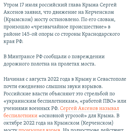
Утром 17 июля российский глава Крыма Сергей
Аксенов заявил, что движение на Керченском
(Крымском) мосту остановлено. По его словам,
произошло «чрезвычайное происшествие» в
районе 145-ой опоры со стороны Краснодарского
края РФ.
В Минтрансе РФ сообщали о повреждении
дорожного полотна на пролетах моста.
Начиная с августа 2022 года в Крыму и Севастополе
почти ежедневно слышны звуки взрывов.
Российские власти объясняют это стрельбой по
«украинским беспилотникам», «работой ПВО» или
учениями военных РФ.
Сергей Аксенов называл
беспилотники
«основной угрозой» для Крыма. В
октябре 2022 года на Крымском (Керченском)
мосту
произошел взрыв
. На полуострове действует