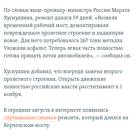
ПРИСОЕДИНЯЙТЕСЬ!
ПОБЕДИТЕЛЕЙ НЕ СУДЯТ?
По словам вице-премьер-министра России Марата
КРЫМ.НЕПОКОРЕННЫЙ
Хуснуллина, ремонт длился 59 дней. «Возвели
временный рабочий мост, демонтировали
ELIFBE
поврежденное пролетное строение и надвинули
УКРАИНСКАЯ ПРОБЛЕМА КРЫМА
новое. Для него потребовалось 267 тонн металла.
Все сайты RFE/RL
Уложили асфальт. Теперь левая часть полностью
готова принять поток автомобилей», — сообщил он.
Хуснуллин добавил, что впереди замена второго
пролетного строения. Открыть движение
полностью российские власти рассчитывают к 1
ноября.
В середине августа в интернете появились
спутниковые снимки
ремонта, который длился на
Керченском мосту.