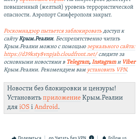
повышенный (желтый) уровень террористической
опасности. Аэропорт Симферополя закрыт.
Роскомнадзор пытается заблокировать
доступ к
сайту
Крым.Реалии
. Беспрепятственно читать
Крым.Реалии можно с помощью
зеркального сайта:
https://d39ksty8vnpjab.cloudfront.net/
следите за
основными новостями в
Telegram
,
Instagram
и
Viber
Крым.Реалии. Рекомендуем вам
установить VPN
.
Новости без блокировки и цензуры!
Установить
приложение
Крым.Реалии
для
iOS
і
Android
.
Поделиться
Читать без VPN
Follow us