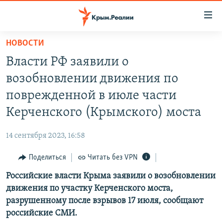
Доступность
ссылки
Вернуться
НОВОСТИ
к
НОВОСТИ
Власти РФ заявили о
основному
СПЕЦПРОЕКТЫ
содержанию
возобновлении движения по
ВОДА
Вернутся
ГРУЗ 200
поврежденной в июле части
к
ИСТОРИЯ
КАРТА ВОЕННЫХ ОБЪЕКТОВ КРЫМА
Керченского (Крымского) моста
главной
ЕЩЕ
11 ЛЕТ ОККУПАЦИИ КРЫМА. 11 ИСТОРИЙ СОПРОТИВЛЕНИЯ
навигации
14 сентября 2023, 16:58
Вернутся
РАДІО СВОБОДА
ИНТЕРАКТИВ
к
Поделиться
Читать без VPN
КАК ОБОЙТИ БЛОКИРОВКУ
ИНФОГРАФИКА
поиску
Российские власти Крыма заявили о возобновлении
ТЕЛЕПРОЕКТ КРЫМ.РЕАЛИИ
Українською
движения по участку Керченского моста,
СОВЕТЫ ПРАВОЗАЩИТНИКОВ
разрушенному после взрывов 17 июля, сообщают
Qırımtatar
российские СМИ.
ПРОПАВШИЕ БЕЗ ВЕСТИ