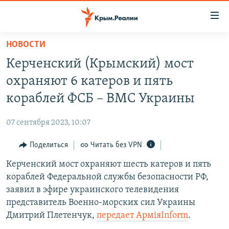
Доступность
ссылки
Вернуться
НОВОСТИ
к
НОВОСТИ
Керченский (Крымский) мост
основному
СПЕЦПРОЕКТЫ
содержанию
охраняют 6 катеров и пять
ВОДА
Вернутся
ГРУЗ 200
кораблей ФСБ – ВМС Украины
к
ИСТОРИЯ
КАРТА ВОЕННЫХ ОБЪЕКТОВ КРЫМА
главной
07 сентября 2023, 10:07
ЕЩЕ
11 ЛЕТ ОККУПАЦИИ КРЫМА. 11 ИСТОРИЙ СОПРОТИВЛЕНИЯ
навигации
Вернутся
Поделиться
Читать без VPN
РАДІО СВОБОДА
ИНТЕРАКТИВ
к
Керченский мост охраняют шесть катеров и пять
КАК ОБОЙТИ БЛОКИРОВКУ
ИНФОГРАФИКА
поиску
кораблей Федеральной службы безопасности РФ,
ТЕЛЕПРОЕКТ КРЫМ.РЕАЛИИ
заявил в эфире украинского телевидения
Українською
представитель Военно-морских сил Украины
СОВЕТЫ ПРАВОЗАЩИТНИКОВ
Qırımtatar
Дмитрий Плетенчук,
передает АрміяInform
.
ПРОПАВШИЕ БЕЗ ВЕСТИ