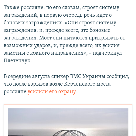
ПРИСОЕДИНЯЙТЕСЬ!
ПОБЕДИТЕЛЕЙ НЕ СУДЯТ?
Также россияне, по его словам, строят систему
заграждений, в первую очередь речь идет о
КРЫМ.НЕПОКОРЕННЫЙ
боновых заграждениях. «Они строят систему
ELIFBE
заграждения, и, прежде всего, это боновые
заграждения. Мост они пытаются прикрывать от
УКРАИНСКАЯ ПРОБЛЕМА КРЫМА
возможных ударов, и, прежде всего, их усилия
Все сайты RFE/RL
заметны с южного направления», – подчеркнул
Плетенчук.
В середине августа спикер ВМС Украины сообщил,
что после взрывов возле Керченского моста
россияне
усилили его охрану
.