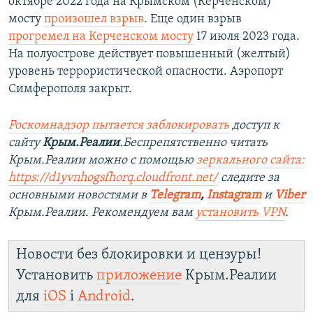
октябре 2022 года на Крымском (Керченском)
мосту
произошел взрыв
. Еще один взрыв
прогремел на Керченском мосту
17 июля 2023 года.
На полуострове действует повышенный (желтый)
уровень террористической опасности. Аэропорт
Симферополя закрыт.
Роскомнадзор пытается заблокировать
доступ к
сайту
Крым.Реалии
.Беспрепятственно читать
Крым.Реалии можно с помощью
зеркального сайта:
https://d1yvnhogsfhorq.cloudfront.net/
следите за
основными новостями в
Telegram
,
Instagram
и
Viber
Крым.Реалии. Рекомендуем вам
установить VPN
.
Новости без блокировки и цензуры!
Установить
приложение
Крым.Реалии
для
iOS
і
Android
.