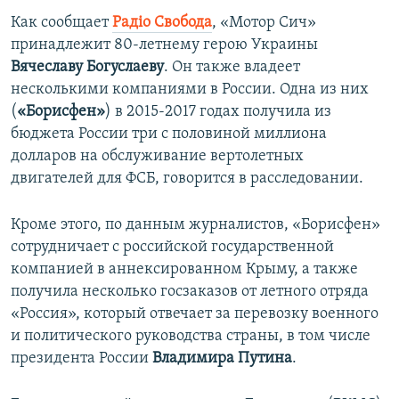
ПРИСОЕДИНЯЙТЕСЬ!
ПОБЕДИТЕЛЕЙ НЕ СУДЯТ?
Как сообщает
Радіо Свобода
, «Мотор Сич»
принадлежит 80-летнему герою Украины
КРЫМ.НЕПОКОРЕННЫЙ
Вячеславу Богуслаеву
. Он также владеет
ELIFBE
несколькими компаниями в России. Одна из них
(
«Борисфен»
) в 2015-2017 годах получила из
УКРАИНСКАЯ ПРОБЛЕМА КРЫМА
бюджета России три с половиной миллиона
Все сайты RFE/RL
долларов на обслуживание вертолетных
двигателей для ФСБ, говорится в расследовании.
Кроме этого, по данным журналистов, «Борисфен»
сотрудничает с российской государственной
компанией в аннексированном Крыму, а также
получила несколько госзаказов от летного отряда
«Россия», который отвечает за перевозку военного
и политического руководства страны, в том числе
президента России
Владимира Путина
.