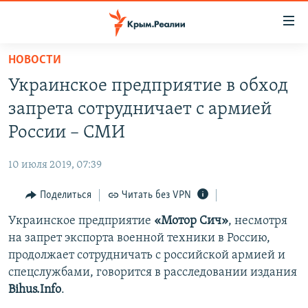
Доступность
ссылки
Вернуться
НОВОСТИ
к
НОВОСТИ
Украинское предприятие в обход
основному
СПЕЦПРОЕКТЫ
содержанию
запрета сотрудничает с армией
ВОДА
Вернутся
ГРУЗ 200
России – СМИ
к
ИСТОРИЯ
КАРТА ВОЕННЫХ ОБЪЕКТОВ КРЫМА
главной
10 июля 2019, 07:39
ЕЩЕ
11 ЛЕТ ОККУПАЦИИ КРЫМА. 11 ИСТОРИЙ СОПРОТИВЛЕНИЯ
навигации
Вернутся
Поделиться
Читать без VPN
РАДІО СВОБОДА
ИНТЕРАКТИВ
к
Украинское предприятие
«Мотор Сич»
, несмотря
КАК ОБОЙТИ БЛОКИРОВКУ
ИНФОГРАФИКА
поиску
на запрет экспорта военной техники в Россию,
ТЕЛЕПРОЕКТ КРЫМ.РЕАЛИИ
продолжает сотрудничать с российской армией и
Українською
спецслужбами, говорится в расследовании издания
СОВЕТЫ ПРАВОЗАЩИТНИКОВ
Qırımtatar
Bihus.Info
.
ПРОПАВШИЕ БЕЗ ВЕСТИ