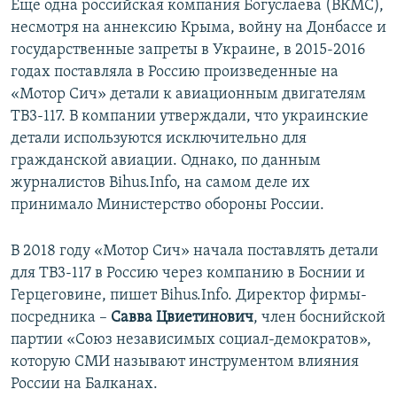
Еще одна российская компания Богуслаева (ВКМС),
несмотря на аннексию Крыма, войну на Донбассе и
государственные запреты в Украине, в 2015-2016
годах поставляла в Россию произведенные на
«Мотор Сич» детали к авиационным двигателям
ТВ3-117. В компании утверждали, что украинские
детали используются исключительно для
гражданской авиации. Однако, по данным
журналистов Bihus.Info, на самом деле их
принимало Министерство обороны России.
В 2018 году «Мотор Сич» начала поставлять детали
для ТВ3-117 в Россию через компанию в Боснии и
Герцеговине, пишет Bihus.Info. Директор фирмы-
посредника –
Савва Цвиетинович
, член боснийской
партии «Союз независимых социал-демократов»,
которую СМИ называют инструментом влияния
России на Балканах.