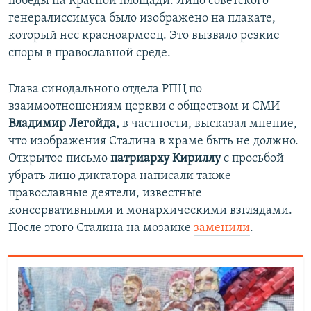
победы на Красной площади. Лицо советского
генералиссимуса было изображено на плакате,
который нес красноармеец. Это вызвало резкие
споры в православной среде.​
Глава синодального отдела РПЦ по
взаимоотношениям церкви с обществом и СМИ
Владимир Легойда,
в частности, высказал мнение,
что изображения Сталина в храме быть не должно.
Открытое письмо
патриарху Кириллу
с просьбой
убрать лицо диктатора написали также
православные деятели, известные
консервативными и монархическими взглядами.
После этого Сталина на мозаике
заменили
.