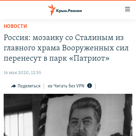
Доступность
ссылки
Вернуться
НОВОСТИ
к
НОВОСТИ
Россия: мозаику со Сталиным из
основному
СПЕЦПРОЕКТЫ
содержанию
главного храма Вооруженных сил
ВОДА
Вернутся
ГРУЗ 200
перенесут в парк «Патриот»
к
ИСТОРИЯ
КАРТА ВОЕННЫХ ОБЪЕКТОВ КРЫМА
главной
16 мая 2020, 12:55
ЕЩЕ
11 ЛЕТ ОККУПАЦИИ КРЫМА. 11 ИСТОРИЙ СОПРОТИВЛЕНИЯ
навигации
Вернутся
Поделиться
Читать без VPN
РАДІО СВОБОДА
ИНТЕРАКТИВ
к
КАК ОБОЙТИ БЛОКИРОВКУ
ИНФОГРАФИКА
поиску
ТЕЛЕПРОЕКТ КРЫМ.РЕАЛИИ
Українською
СОВЕТЫ ПРАВОЗАЩИТНИКОВ
Qırımtatar
ПРОПАВШИЕ БЕЗ ВЕСТИ