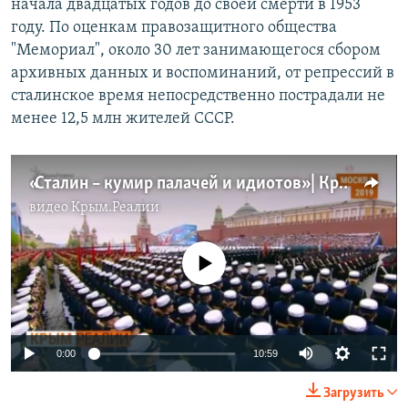
начала двадцатых годов до своей смерти в 1953
году. По оценкам правозащитного общества
"Мемориал", около 30 лет занимающегося сбором
архивных данных и воспоминаний, от репрессий в
сталинское время непосредственно пострадали не
менее 12,5 млн жителей СССР.
«Сталин – кумир палачей и идиотов» | Крым.Реалии ТВ (видео)
видео
Крым.Реалии
No media source currently available
Auto
0:00
10:59
270p
Загрузить