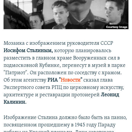
ПРИСОЕДИНЯЙТЕСЬ!
ПОБЕДИТЕЛЕЙ НЕ СУДЯТ?
КРЫМ.НЕПОКОРЕННЫЙ
ELIFBE
УКРАИНСКАЯ ПРОБЛЕМА КРЫМА
Мозаика с изображением руководителя СССР
Все сайты RFE/RL
Иосифом Сталиным,
которую планировалось
разместить в главном храме Вооруженных сил в
подмосковной Кубинке, перенесут в музей в парке
"Патриот". Он расположен по соседству с храмом.
Об этом агентству
РИА "
Новости
"
сказал глава
Экспертного совета РПЦ по церковному искусству,
архитектуре и реставрации протоиерей
Леонид
Калинин.
Изображение Сталина должно было быть на панно,
посвященном прошедшему в 1945 году Параду