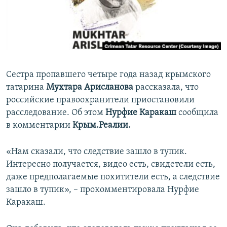
ПРИСОЕДИНЯЙТЕСЬ!
ПОБЕДИТЕЛЕЙ НЕ СУДЯТ?
КРЫМ.НЕПОКОРЕННЫЙ
ELIFBE
УКРАИНСКАЯ ПРОБЛЕМА КРЫМА
Сестра пропавшего четыре года назад крымского
Все сайты RFE/RL
татарина
Мухтара Арисланова
рассказала, что
российские правоохранители приостановили
расследование. Об этом
Нурфие Каракаш
сообщила
в комментарии
Крым.Реалии.
«Нам сказали, что следствие зашло в тупик.
Интересно получается, видео есть, свидетели есть,
даже предполагаемые похитители есть, а следствие
зашло в тупик», – прокомментировала Нурфие
Каракаш.