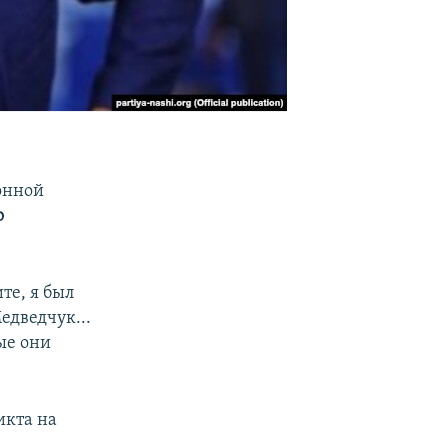
онной
о
те, я был
едведчук...
ые они
икта на