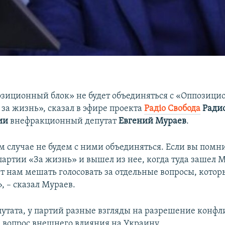
зиционный блок» не будет объединяться с «Оппозици
за жизнь», сказал в эфире проекта
Радіо Свобода
Ради
ии
внефракционный депутат
Евгений Мураев
.
м случае не будем с ними объединяться. Если вы помни
партии «За жизнь» и вышел из нее, когда туда зашел М
ет нам мешать голосовать за отдельные вопросы, котор
, – сказал Мураев.
путата, у партий разные взгляды на разрешение конфл
а вопрос внешнего влияния на Украину.