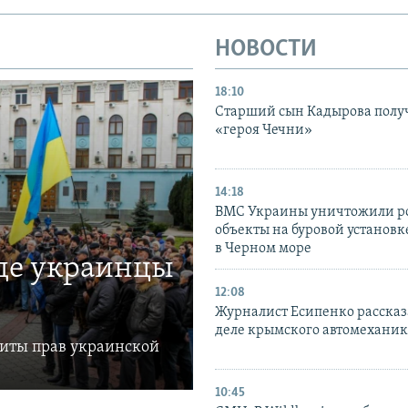
НОВОСТИ
18:10
Старший сын Кадырова полу
«героя Чечни»
14:18
ВМС Украины уничтожили р
объекты на буровой установ
в Черном море
где украинцы
12:08
Журналист Есипенко рассказ
деле крымского автомехани
щиты прав украинской
10:45