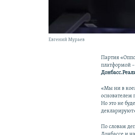
Евгений Мураев
Партия «Оппо
платформой – 
Донбасс.Реал
«Мы ни в кое
основателем 
Но это не буд
декларируют»
По словам де
Донбассе и н