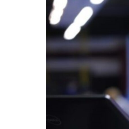
ПОБЕДИТЕЛЕЙ НЕ СУДЯТ?
КРЫМ.НЕПОКОРЕННЫЙ
ELIFBE
УКРАИНСКАЯ ПРОБЛЕМА КРЫМА