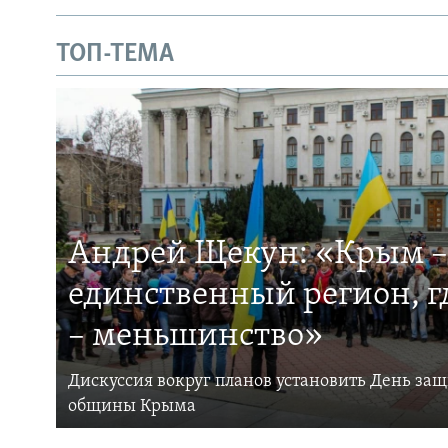
ТОП-ТЕМА
Андрей Щекун: «Крым –
единственный регион, 
– меньшинство»
Дискуссия вокруг планов установить День за
общины Крыма