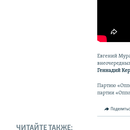
Евгений Мура
внеочередных
Геннадий Кер
Партию «Оппо
партии «Опп
Поделить
ЧИТАЙТЕ ТАКЖЕ: