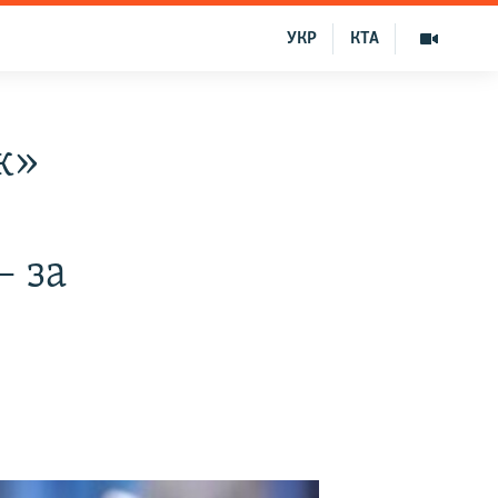
УКР
КТА
к»
 за