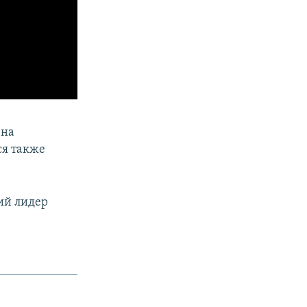
 на
ся также
ий лидер