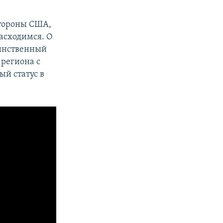
стороны США,
асходимся. О
динственный
 региона с
ый статус в