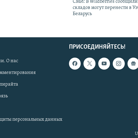
СМИ: В Wildberries сообщили,
складов могут перенести в У
Беларусь
ПРИСОЕДИНЯЙТЕСЬ!
и. О нас
омментирования
опирайта
вязь
ащиты персональных данных
U