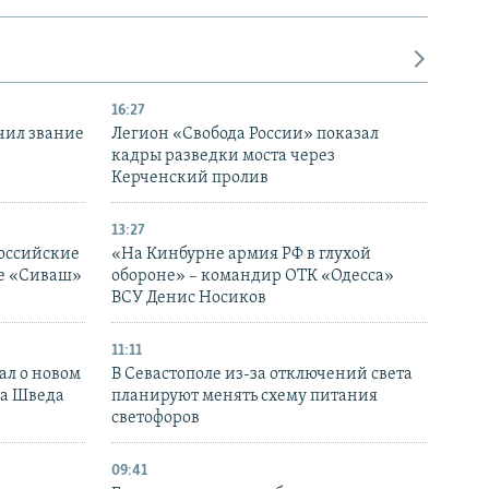
16:27
чил звание
Легион «Свобода России» показал
кадры разведки моста через
Керченский пролив
13:27
оссийские
«На Кинбурне армия РФ в глухой
ке «Сиваш»
обороне» – командир ОТК «Одесса»
ВСУ Денис Носиков
11:11
ал о новом
В Севастополе из-за отключений света
ка Шведа
планируют менять схему питания
светофоров
09:41