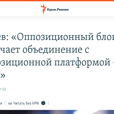
в: «Оппозиционный бло
чает объединение с
зиционной платформой –
ь»
0:42
ся
Читать без VPN