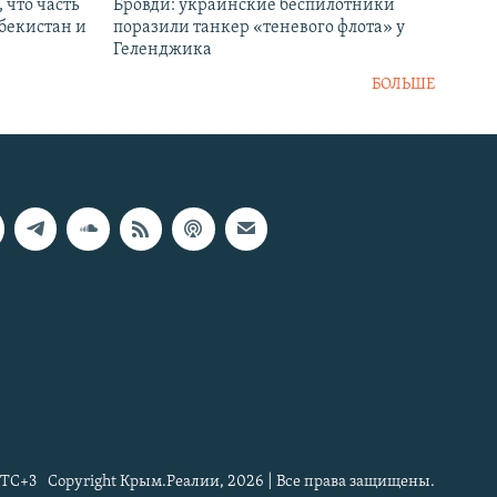
 что часть
Бровди: украинские беспилотники
збекистан и
поразили танкер «теневого флота» у
Геленджика
БОЛЬШЕ
TC+3
Copyright Крым.Реалии, 2026 | Все права защищены.