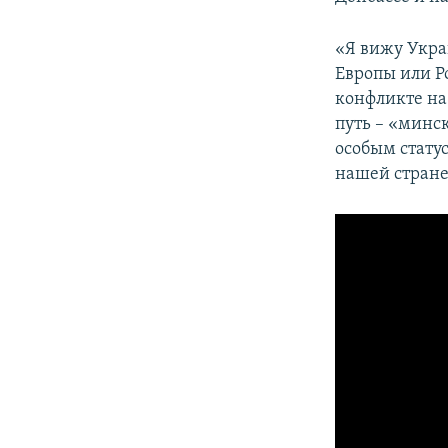
«Я вижу Укра
Европы или Р
конфликте на
путь – «минс
особым статус
нашей стране.