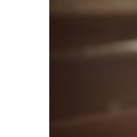
ПОБЕДИТЕЛЕЙ НЕ СУДЯТ?
КРЫМ.НЕПОКОРЕННЫЙ
ELIFBE
УКРАИНСКАЯ ПРОБЛЕМА КРЫМА