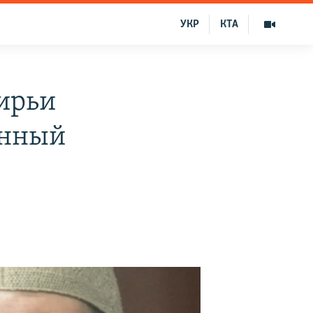
УКР
КТА
ирьи
онный