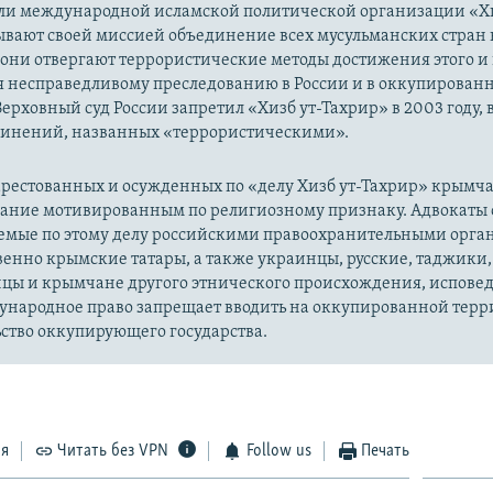
ли международной исламской политической организации «Хи
ывают своей миссией объединение всех мусульманских стран 
 они отвергают террористические методы достижения этого и г
я несправедливому преследованию в России и в оккупированн
Верховный суд России запретил «Хизб ут-Тахрир» в 2003 году,
динений, названных «террористическими».
рестованных и осужденных по «делу Хизб ут-Тахрир» крымч
вание мотивированным по религиозному признаку. Адвокаты 
уемые по этому делу российскими правоохранительными орга
енно крымские татары, а также украинцы, русские, таджики,
цы и крымчане другого этнического происхождения, испов
ународное право запрещает вводить на оккупированной тер
ство оккупирующего государства.
ся
Читать без VPN
Follow us
Печать