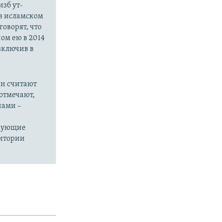
зб ут-
в исламском
оворят, что
ом ею в 2014
 включив в
ан считают
отмечают,
нами –
едующие
ритории