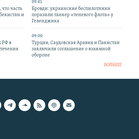
09:41
 что часть
Бровди: украинские беспилотники
збекистан и
поразили танкер «теневого флота» у
Геленджика
09:00
 РФ в
Турция, Саудовская Аравия и Пакистан
стечения
заключили соглашение о взаимной
обороне
БОЛЬШЕ