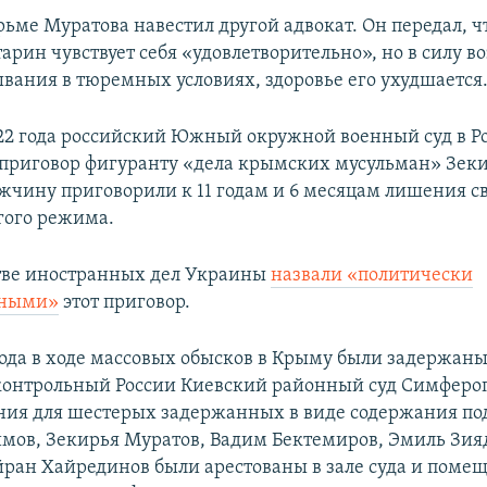
рьме Муратова навестил другой адвокат. Он передал, 
рин чувствует себя «удовлетворительно», но в силу во
ывания в тюремных условиях, здоровье его ухудшается
022 года российский Южный окружной военный суд в Ро
 приговор фигуранту «дела крымских мусульман» Зек
жчину приговорили к 11 годам и 6 месяцам лишения с
гого режима.
тве иностранных дел Украины
назвали «политически
нными»
этот приговор.
года в ходе массовых обысков в Крыму были задержан
контрольный России Киевский районный суд Симферо
ния для шестерых задержанных в виде содержания по
мов, Зекирья Муратов, Вадим Бектемиров, Эмиль Зия
йран Хайрединов были арестованы в зале суда и поме