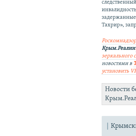
следственный
инвалидность
задержанные 
Тахрир», зап
Роскомнадзор
Крым.Реалии
зеркального 
новостями в
установить V
Новости б
Крым.Реа
Крымски