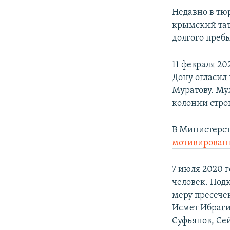
Недавно в тю
крымский тата
долгого преб
11 февраля 2
Дону огласил
Муратову. Му
колонии стро
В Министерс
мотивирова
7 июля 2020 
человек. Под
меру пресече
Исмет Ибраги
Суфьянов, Се