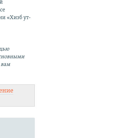
й
се
ии «Хизб ут-
ощью
основными
 вам
ение