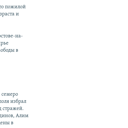
что пожилой
зраста и
.
стове-на-
ирье
вободы в
ы семеро
поля избрал
д стражей.
динов, Алим
щены в