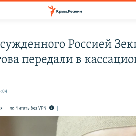
осужденного Россией Зек
ова передали в кассаци
6:04
ся
Читать без VPN