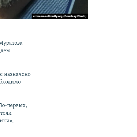
 Муратова
Эдем
ие назначено
обходимо
 Во-первых,
ители
ники», —