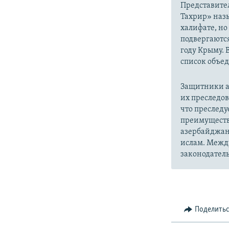
Представите
Тахрир» наз
халифате, но
подвергаютс
году Крыму. 
список объе
Защитники а
их преследо
что преслед
преимуществ
азербайджан
ислам. Межд
законодатель
Поделить