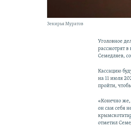
Зекирья Муратов
Уголовное де
рассмотрят в
Семедляев, с
Кассацию буд
на 11 июля 2
пройти, чтоб
«Конечно же,
он сам себя н
крымскотатар
отметил Семе