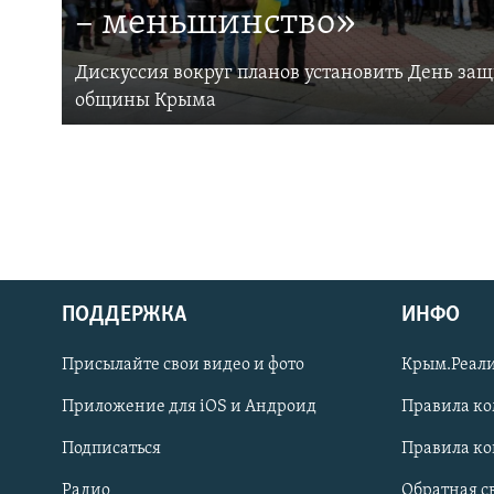
– меньшинство»
Дискуссия вокруг планов установить День за
общины Крыма
ПОДДЕРЖКА
ИНФО
Українською
Присылайте свои видео и фото
Крым.Реали
Qırımtatar
Приложение для iOS и Андроид
Правила к
Подписаться
Правила к
ПРИСОЕДИНЯЙТЕСЬ!
Радио
Обратная с