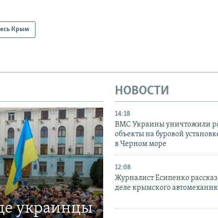
есь Крым
НОВОСТИ
14:18
ВМС Украины уничтожили р
объекты на буровой установ
в Черном море
12:08
Журналист Есипенко рассказ
деле крымского автомехани
где украинцы