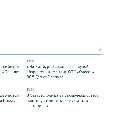
13:27
оссийские
«На Кинбурне армия РФ в глухой
ке «Сиваш»
обороне» – командир ОТК «Одесса»
ВСУ Денис Носиков
11:11
ал о новом
В Севастополе из-за отключений света
ка Шведа
планируют менять схему питания
светофоров