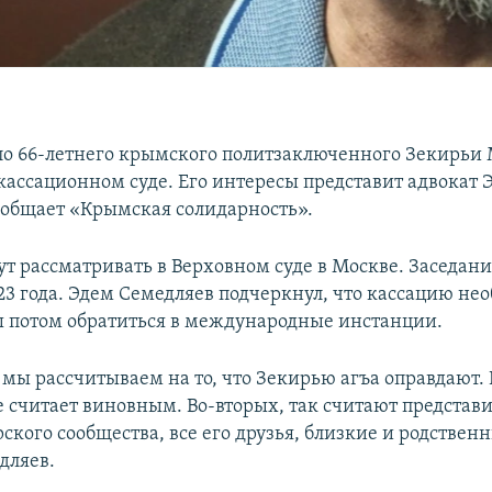
ло 66-летнего крымского политзаключенного Зекирьи
 кассационном суде. Его интересы представит адвокат 
ообщает «Крымская солидарность».
ут рассматривать в Верховном суде в Москве. Заседан
023 года. Эдем Семедляев подчеркнул, что кассацию не
ы потом обратиться в международные инстанции.
 мы рассчитываем на то, что Зекирью агъа оправдают.
е считает виновным. Во-вторых, так считают представ
ского сообщества, все его друзья, близкие и родствен
дляев.