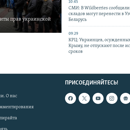
10:45
СМИ: В Wildberries сообщили,
складов могут перенести в У
щиты прав украинской
Беларусь
09:29
КРЦ: Украинцев, осужденных
Крыму, не отпускают после и
сроков
ПРИСОЕДИНЯЙТЕСЬ!
и. О нас
омментирования
опирайта
вязь