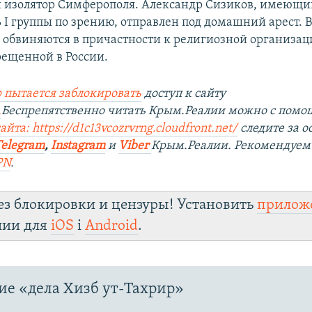
 изолятор Симферополя. Александр Сизиков, имеющи
 І группы по зрению, отправлен под домашний арест. В
обвиняются в причастности к религиозной организац
рещенной в России.
 пытается заблокировать
доступ к сайту
.
Беспрепятственно читать Крым.Реалии можно с пом
сайта:
https://d1c13vcozrvrng.cloudfront.net/
следите за 
Telegram
,
Instagram
и
Viber
Крым.Реалии. Рекомендуем
PN
.
ез блокировки и цензуры! Установить
прилож
лии для
iOS
і
Android
.
е «дела Хизб ут-Тахрир»