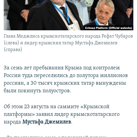
ПРИСОЕДИНЯЙТЕСЬ!
ПОБЕДИТЕЛЕЙ НЕ СУДЯТ?
КРЫМ.НЕПОКОРЕННЫЙ
ELIFBE
Глава Меджлиса крымскотатарского народа Рефат Чубаров
УКРАИНСКАЯ ПРОБЛЕМА КРЫМА
(слева) и лидер крымских татар Мустафа Джемилев
Все сайты RFE/RL
(справа)
За семь лет пребывания Крыма под контролем
России туда переселились до полутора миллионов
россиян, а 30 тысяч крымских татар вынуждены
были покинуть полуостров.
Об этом 23 августа на саммите «Крымской
платформы» заявил лидер крымскотатарского
народа
Мустафа Джемилев
.