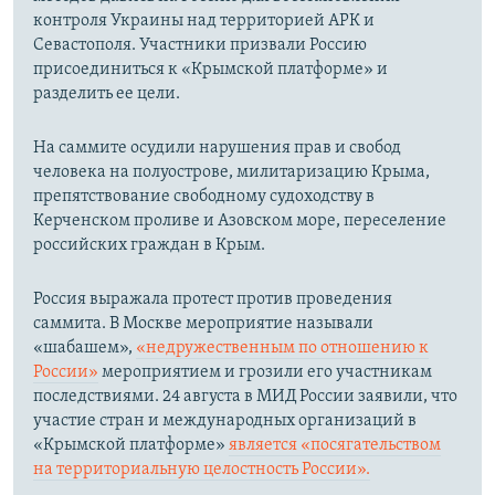
контроля Украины над территорией АРК и
Севастополя. Участники призвали Россию
присоединиться к «Крымской платформе» и
разделить ее цели.
На саммите осудили нарушения прав и свобод
человека на полуострове, милитаризацию Крыма,
препятствование свободному судоходству в
Керченском проливе и Азовском море, переселение
российских граждан в Крым.
Россия выражала протест против проведения
саммита. В Москве мероприятие называли
«шабашем»,
«недружественным по отношению к
России»
мероприятием и грозили его участникам
последствиями. 24 августа в МИД России заявили, что
участие стран и международных организаций в
«Крымской платформе»
является «посягательством
на территориальную целостность России».