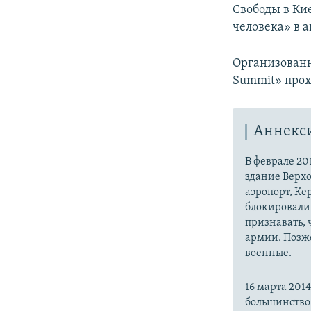
Свободы в Ки
человека» в 
Организованн
Summit» прохо
Аннекс
В феврале 20
здание Верх
аэропорт, Ке
блокировали 
признавать,
армии. Позже
военные.
16 марта 20
большинство