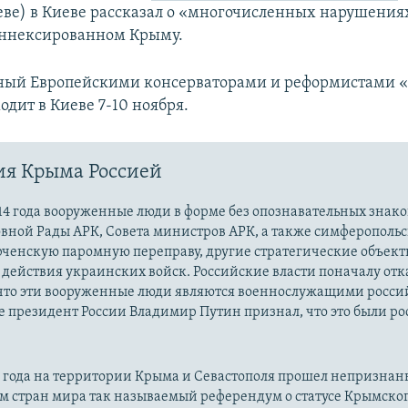
еве) в Киеве рассказал о «многочисленных нарушения
аннексированном Крыму.
ый Европейскими консерваторами и реформистами «K
дит в Киеве 7-10 ноября.
ия Крыма Россией
14 года вооруженные люди в форме без опознавательных знако
овной Рады АРК, Совета министров АРК, а также симферополь
рченскую паромную переправу, другие стратегические объект
действия украинских войск. Российские власти поначалу от
 что эти вооруженные люди являются военнослужащими росси
 президент России Владимир Путин признал, что это были р
14 года на территории Крыма и Севастополя прошел непризна
м стран мира так называемый референдум о статусе Крымско