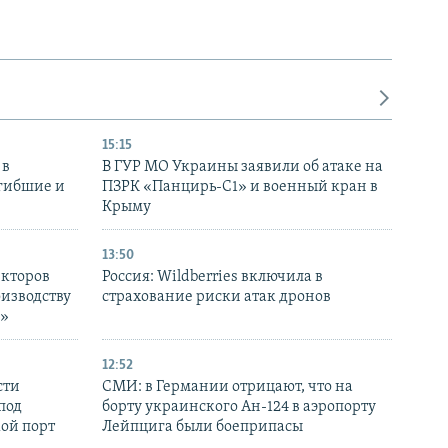
15:15
 в
В ГУР МО Украины заявили об атаке на
огибшие и
ПЗРК «Панцирь-С1» и военный кран в
Крыму
13:50
екторов
Россия: Wildberries включила в
оизводству
страхование риски атак дронов
р»
12:52
сти
СМИ: в Германии отрицают, что на
под
борту украинского Ан-124 в аэропорту
кой порт
Лейпцига были боеприпасы