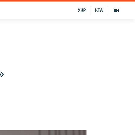
УКР
КТА
»