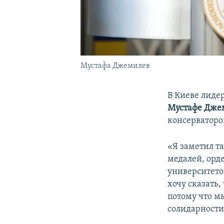
Мустафа Джемилев
В Киеве лиде
Мустафе Дже
консерваторо
«Я заметил т
медалей, орд
университето
хочу сказать,
потому что м
солидарности