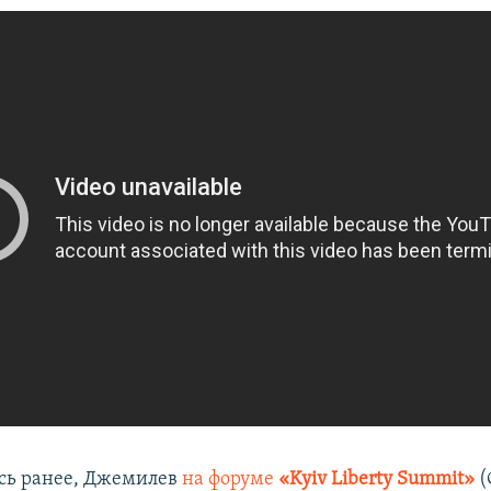
сь ранее, Джемилев
на форуме
«Kyiv Liberty Summit»
(