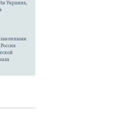
 Ни Украина,
м
езаконными
 Россия
ческой
чала