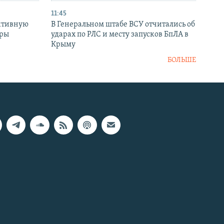
11:45
ктивную
В Генеральном штабе ВСУ отчитались об
уры
ударах по РЛС и месту запусков БпЛА в
в
Крыму
БОЛЬШЕ