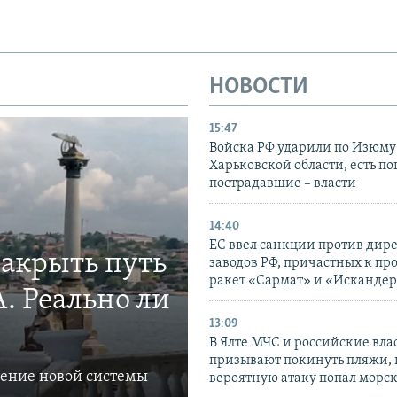
НОВОСТИ
15:47
Войска РФ ударили по Изюму
Харьковской области, есть п
пострадавшие – власти
14:40
ЕС ввел санкции против дир
закрыть путь
заводов РФ, причастных к пр
ракет «Сармат» и «Исканде
. Реально ли
13:09
В Ялте МЧС и российские вла
призывают покинуть пляжи, 
ление новой системы
вероятную атаку попал морс