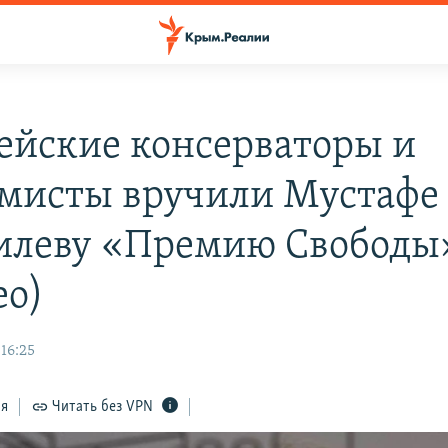
ейские консерваторы и
мисты вручили Мустафе
леву «Премию Свободы
ео)
16:25
ся
Читать без VPN