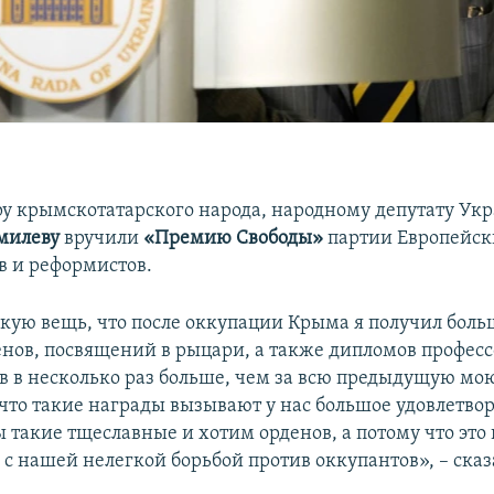
ру крымскотатарского народа, народному депутату Ук
милеву
вручили
«Премию Свободы»
партии Европейск
в и реформистов.
акую вещь, что после оккупации Крыма я получил боль
енов, посвящений в рыцари, а также дипломов профес
в в несколько раз больше, чем за всю предыдущую мо
 что такие награды вызывают у нас большое удовлетво
ы такие тщеславные и хотим орденов, а потому что эт
 с нашей нелегкой борьбой против оккупантов», – ска