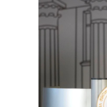
ПОБЕДИТЕЛЕЙ НЕ СУДЯТ?
КРЫМ.НЕПОКОРЕННЫЙ
ELIFBE
УКРАИНСКАЯ ПРОБЛЕМА КРЫМА