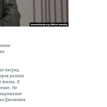
раины
их
ше наград,
соров разных
ю жизнь. Я
рение. Не
о выражение
зал Джемилев.