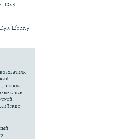
х прав
yiv Liberty
в захватили
ский
ы, а также
казывались
йской
оссийские
нный
го