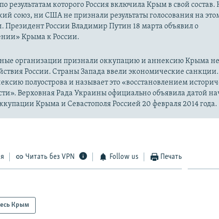
 по результатам которого Россия включила Крым в свой состав.
ий союз, ни США не признали результаты голосования на это
. Президент России Владимир Путин 18 марта объявил о
нии» Крыма к России.
ые организации признали оккупацию и аннексию Крыма н
йствия России. Страны Запада ввели экономические санкции.
ексию полуострова и называет это «восстановлением истори
сти». Верховная Рада Украины официально объявила датой на
купации Крыма и Севастополя Россией 20 февраля 2014 года.
ся
Читать без VPN
Follow us
Печать
есь Крым