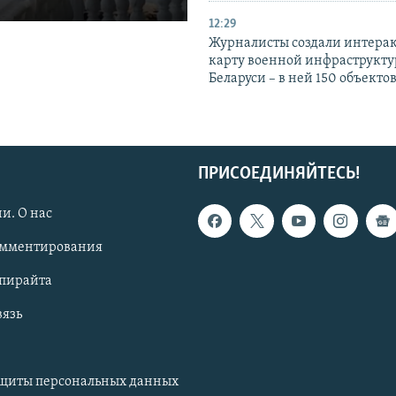
12:29
Журналисты создали интера
карту военной инфраструкт
Беларуси – в ней 150 объекто
ПРИСОЕДИНЯЙТЕСЬ!
и. О нас
омментирования
опирайта
вязь
ащиты персональных данных