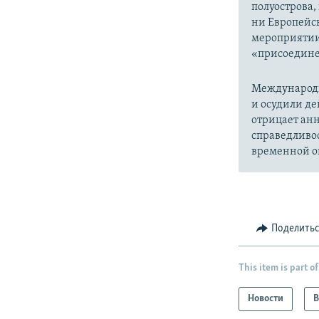
полуострова,
ни Европейск
мероприятии
«присоедине
Международн
и осудили де
отрицает анн
справедливо
временной ок
Поделить
This item is part of
Новости
В