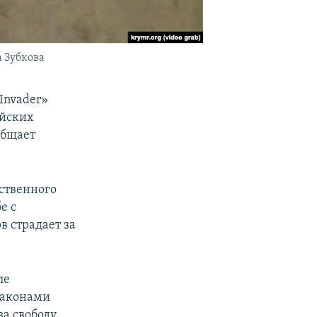
 Зубкова
Invader»
ийских
общает
ственного
е с
в страдает за
ле
законами
а свободу