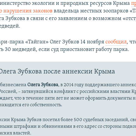
инистерство экологии и природных ресурсов Крыма
п
о нарушения законов
владельца местных зоопарков «Т
а Зубкова в связи с его заявлением о возможном «отс
едведей.
ари-парка «Тайган»
Олег Зубков 14 ноября
сообщил
, ч
ь 30 медведей, если суд приостановит работу парка.
Олега Зубкова после аннексии Крыма
 бизнесмена
Олега Зубкова
, в 2014 году поддержавшего аннек
Россией, – затянувшийся конфликт с российскими властями К
ждает, что в течение пяти лет не может оформить документы 
 находится его собственность.
ксии Крыма Зубков посетил более
500 судебных заседаний, св
ными штрафами и обвинениями в его адрес со стороны подк
ских властей.