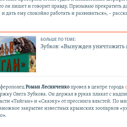
 что он пишет и говорит правду. Призываю прекратить 
 и дать ему спокойно работать и развиваться», – расс
БОЛЬШЕ ПО ТЕМЕ:
Зубков: «Вынужден уничтожить 
мферополец
Роман Лесниченко
провел в центре города
ржку Олега Зубкова. Он держал в руках плакат с надп
асти «Тайган» и «Сказку» от прессинга властей. По м
озможное закрытие известных крымских зоопарков «у
о».