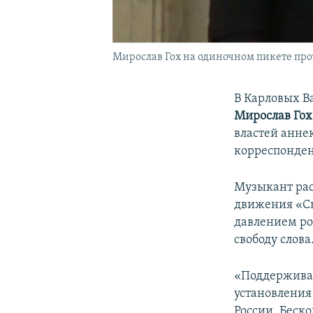
Мирослав Гох на одиночном пикете про
В Карловых В
Мирослав Го
властей анне
корреспонде
Музыкант рас
движения «Св
давлением ро
свободу слова
«Поддержива
установления
России. Беск