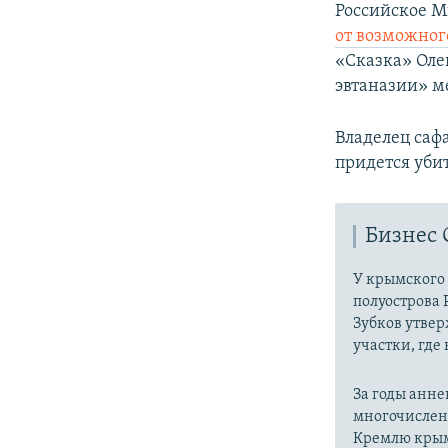
Российское М
от возможног
«Сказка» Олег
эвтаназии» м
Владелец саф
придется убит
Бизнес 
У крымского
полуострова 
Зубков утвер
участки, где
За годы анне
многочислен
Кремлю крым