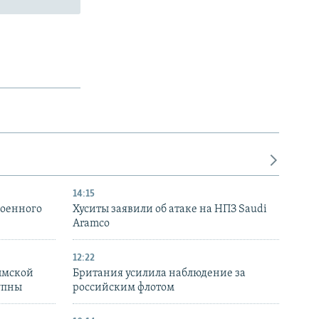
14:15
военного
Хуситы заявили об атаке на НПЗ Saudi
Aramco
12:22
ымской
Британия усилила наблюдение за
упны
российским флотом