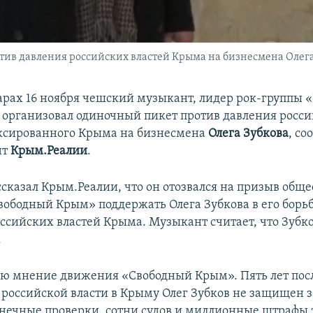
тив давления российских властей Крыма на бизнесмена Олега
арах 16 ноября чешский музыкант, лидер рок-группы «
х
организовал одиночный пикет против давления росс
ксированного Крыма на бизнесмена
Олега Зубкова
, со
нт
Крым.Реалии
.
сказал Крым.Реалии, что он отозвался на призыв обще
ободный Крым» поддержать Олега Зубкова в его борьб
ссийских властей Крыма. Музыкант считает, что Зубко
.
ю мнение движения «Свободный Крым». Пять лет пос
 российской власти в Крыму Олег Зубков не защищен 
онечные проверки, сотни судов и миллионные штрафы з