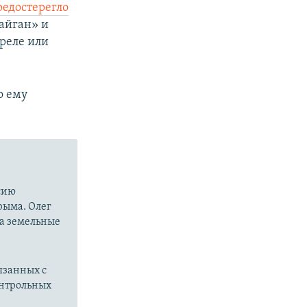
редостерегло
айган» и
треле или
то ему
сию
рыма. Олег
на земельные
язанных с
онтрольных