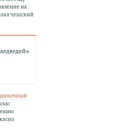
давление на
казал чешский
медведей»
одиночный
исью
нению
жасно