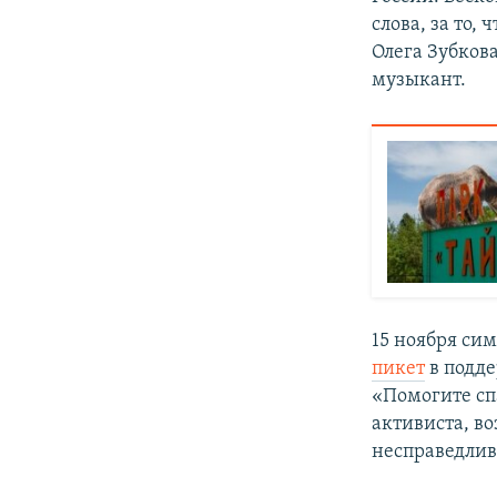
слова, за то,
Олега Зубкова
музыкант.
15 ноября си
пикет
в подде
«Помогите сп
активиста, в
несправедлив