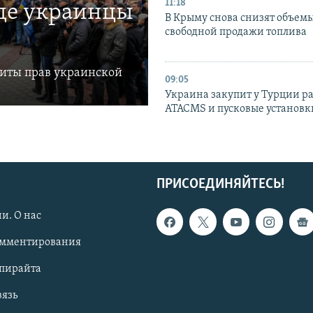
11:18
где украинцы
В Крыму снова снизят объем
свободной продажи топлива
щиты прав украинской
09:05
Украина закупит у Турции р
ATACMS и пусковые установ
ПРИСОЕДИНЯЙТЕСЬ!
и. О нас
омментирования
опирайта
вязь