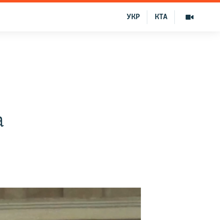
УКР
КТА
а