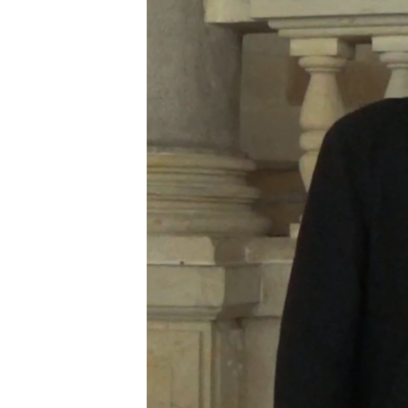
ПОБЕДИТЕЛЕЙ НЕ СУДЯТ?
КРЫМ.НЕПОКОРЕННЫЙ
ELIFBE
УКРАИНСКАЯ ПРОБЛЕМА КРЫМА