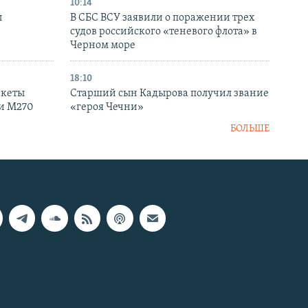
10:14
ы
В СБС ВСУ заявили о поражении трех
судов российского «теневого флота» в
Черном море
18:10
акеты
Старший сын Кадырова получил звание
ки M270
«героя Чечни»
БОЛЬШЕ