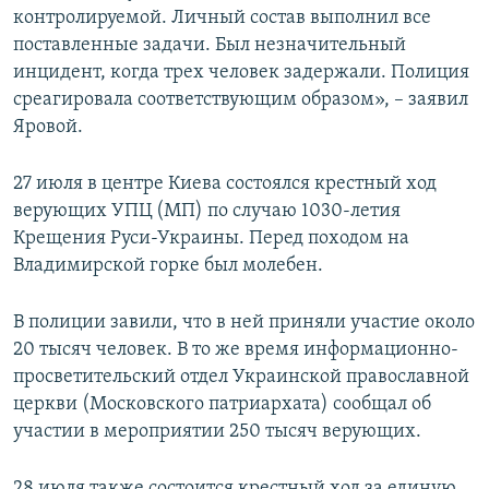
контролируемой. Личный состав выполнил все
ПРИСОЕДИНЯЙТЕСЬ!
ПОБЕДИТЕЛЕЙ НЕ СУДЯТ?
поставленные задачи. Был незначительный
КРЫМ.НЕПОКОРЕННЫЙ
инцидент, когда трех человек задержали. Полиция
среагировала соответствующим образом», – заявил
ELIFBE
Яровой.
УКРАИНСКАЯ ПРОБЛЕМА КРЫМА
Все сайты RFE/RL
27 июля в центре Киева состоялся крестный ход
верующих УПЦ (МП) по случаю 1030-летия
Крещения Руси-Украины. Перед походом на
Владимирской горке был молебен.
В полиции завили, что в ней приняли участие около
20 тысяч человек. В то же время информационно-
просветительский отдел Украинской православной
церкви (Московского патриархата) сообщал об
участии в мероприятии 250 тысяч верующих.
28 июля также состоится крестный ход за единую