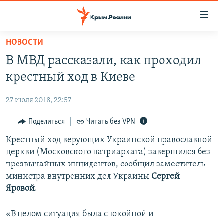
Доступность
ссылки
Вернуться
НОВОСТИ
к
НОВОСТИ
В МВД рассказали, как проходил
основному
СПЕЦПРОЕКТЫ
содержанию
крестный ход в Киеве
ВОДА
Вернутся
ГРУЗ 200
к
27 июля 2018, 22:57
ИСТОРИЯ
КАРТА ВОЕННЫХ ОБЪЕКТОВ КРЫМА
главной
ЕЩЕ
Поделиться
Читать без VPN
11 ЛЕТ ОККУПАЦИИ КРЫМА. 11 ИСТОРИЙ СОПРОТИВЛЕНИЯ
навигации
Вернутся
РАДІО СВОБОДА
Крестный ход верующих Украинской православной
ИНТЕРАКТИВ
к
церкви (Московского патриархата) завершился без
КАК ОБОЙТИ БЛОКИРОВКУ
ИНФОГРАФИКА
поиску
чрезвычайных инцидентов, сообщил заместитель
ТЕЛЕПРОЕКТ КРЫМ.РЕАЛИИ
министра внутренних дел Украины
Сергей
Українською
Яровой.
СОВЕТЫ ПРАВОЗАЩИТНИКОВ
Qırımtatar
ПРОПАВШИЕ БЕЗ ВЕСТИ
«В целом ситуация была спокойной и