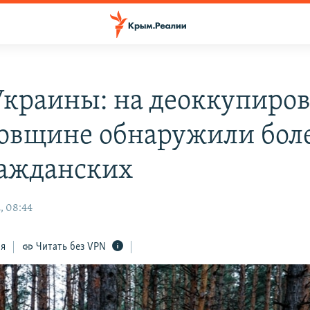
краины: на деоккупиро
овщине обнаружили бол
ражданских
, 08:44
ся
Читать без VPN