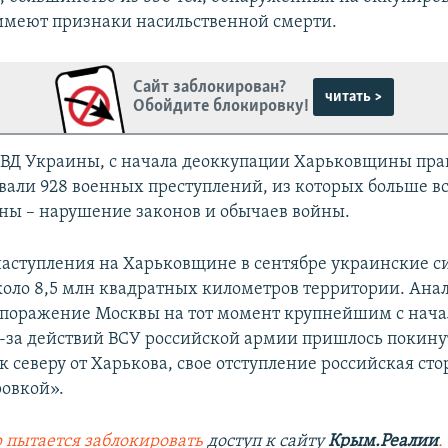
имеют признаки насильственной смерти.
Сайт заблокирован?
читать >
Обойдите блокировку!
ВД Украины, с начала деоккупации Харьковщины пра
вали 928 военных преступлений, из которых больше все
ны – нарушение законов и обычаев войны.
 наступления на Харьковщине в сентябре украинские с
коло 8,5 млн квадратных километров территории. Ана
 поражение Москвы на тот момент крупнейшим с нача
-за действий ВСУ российской армии пришлось покину
 северу от Харькова, свое отступление российская сто
овкой».
 пытается заблокировать
доступ к сайту
Крым.Реалии
.