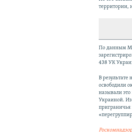
территории, 
По данным М
зарегистриро
438 УК Украи
В результате
освободили о
называли это
Украиной. Из
приграничья к
«перегруппир
Роскомнадзор