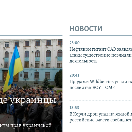
НОВОСТИ
23:00
Нефтяной гигант ОАЭ заявляе
атаки существенно повлияли 
деятельность
20:41
Продажи Wildberries упали н
после атак ВСУ – СМИ
где украинцы
18:53
В Керчи дрон упал на жилой 
российские власти сообщают
щиты прав украинской