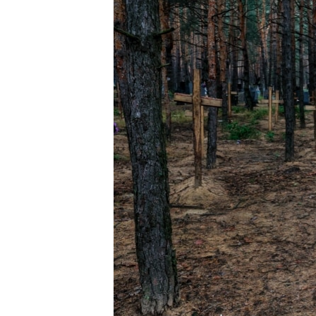
ПОБЕДИТЕЛЕЙ НЕ СУДЯТ?
КРЫМ.НЕПОКОРЕННЫЙ
ELIFBE
УКРАИНСКАЯ ПРОБЛЕМА КРЫМА