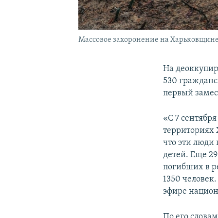
Массовое захоронение на Харьковщине
На деоккупир
530 гражданс
первый замес
«С 7 сентябр
территориях 
что эти люди
детей. Еще 29
погибших в ре
1350 человек.
эфире национ
По его слова