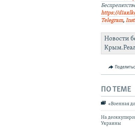
Беспрепятств
https://d1axlk
Telegram
,
Ins
Новости б
Крым.Реа
Поделить
ПО ТЕМЕ
«Военная до
На деоккупиро
Украины