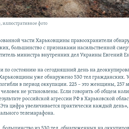
, иллюстративное фото
ованной части Харьковщины правоохранители обнар
ких, большинство с признаками насильственной смер
титель министра внутренних дел Украины Евгений Е
я и по состоянию на сегодняшний день на деоккупиро
Харьковщины уже обнаружено 530 тел гражданских. У
 погибли в период оккупации. 225 – это женщины, 257 
 человек не установлены. Если говорить об общем кол
зультате российской агрессии РФ в Харьковской област
 Эта цифра увеличивается практически каждый день», 
ального телемарафона.
м, большинство из 530 тел, обнаруженных на оккупиро