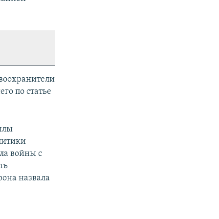
воохранители
го по статье
илы
литики
ла войны с
ть
рона назвала