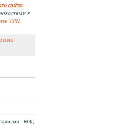
го сайта:
новостями в
ить
VPN
.
ение
италиями – МВД