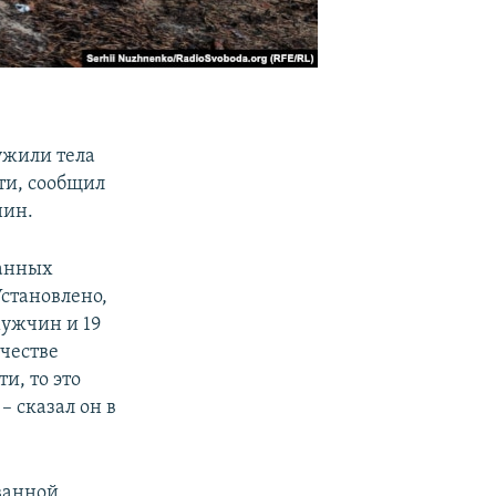
ужили тела
ти, сообщил
нин.
ванных
становлено,
мужчин и 19
ичестве
и, то это
– сказал он в
ванной