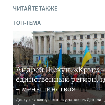
ЧИТАЙТЕ ТАКЖЕ:
ТОП-ТЕМА
Андрей Щекун: «Крым –
единственный регион, 
– меньшинство»
Дискуссия вокруг планов установить День за