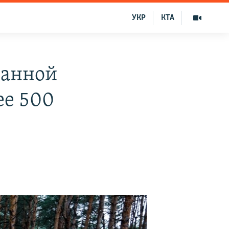
УКР
КТА
ванной
ее 500