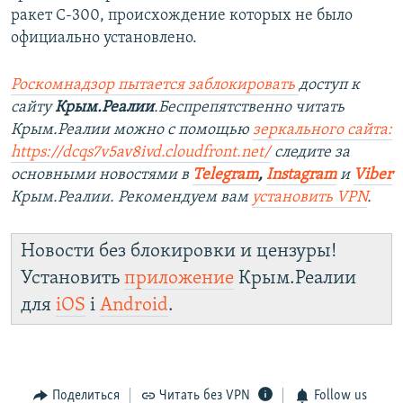
ракет С-300, происхождение которых не было
официально установлено.
Роскомнадзор пытается заблокировать
доступ к
сайту
Крым.Реалии
.Беспрепятственно читать
Крым.Реалии можно с помощью
зеркального сайта:
https://dcqs7v5av8ivd.cloudfront.net/
следите за
основными новостями в
Telegram
,
Instagram
и
Viber
Крым.Реалии. Рекомендуем вам
установить VPN
.
Новости без блокировки и цензуры!
Установить
приложение
Крым.Реалии
для
iOS
і
Android
.
Поделиться
Читать без VPN
Follow us