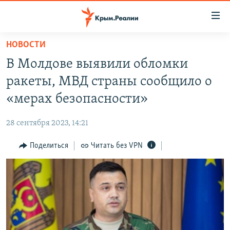
Доступность
ссылки
Вернуться
НОВОСТИ
к
НОВОСТИ
В Молдове выявили обломки
основному
СПЕЦПРОЕКТЫ
содержанию
ракеты, МВД страны сообщило о
ВОДА
Вернутся
ГРУЗ 200
«мерах безопасности»
к
ИСТОРИЯ
КАРТА ВОЕННЫХ ОБЪЕКТОВ КРЫМА
главной
28 сентября 2023, 14:21
ЕЩЕ
11 ЛЕТ ОККУПАЦИИ КРЫМА. 11 ИСТОРИЙ СОПРОТИВЛЕНИЯ
навигации
Вернутся
Поделиться
Читать без VPN
РАДІО СВОБОДА
ИНТЕРАКТИВ
к
КАК ОБОЙТИ БЛОКИРОВКУ
ИНФОГРАФИКА
поиску
ТЕЛЕПРОЕКТ КРЫМ.РЕАЛИИ
Українською
СОВЕТЫ ПРАВОЗАЩИТНИКОВ
Qırımtatar
ПРОПАВШИЕ БЕЗ ВЕСТИ