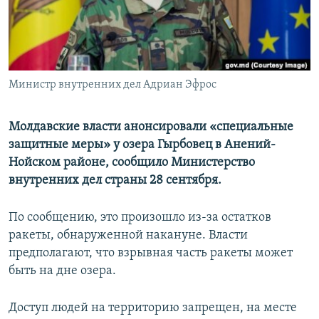
ПРИСОЕДИНЯЙТЕСЬ!
ПОБЕДИТЕЛЕЙ НЕ СУДЯТ?
КРЫМ.НЕПОКОРЕННЫЙ
ELIFBE
Министр внутренних дел Адриан Эфрос
УКРАИНСКАЯ ПРОБЛЕМА КРЫМА
Все сайты RFE/RL
Молдавские власти анонсировали «специальные
защитные меры» у озера Гырбовец в Анений-
Нойском районе, сообщило Министерство
внутренних дел страны 28 сентября.
По сообщению, это произошло из-за остатков
ракеты, обнаруженной накануне. Власти
предполагают, что взрывная часть ракеты может
быть на дне озера.
Доступ людей на территорию запрещен, на месте