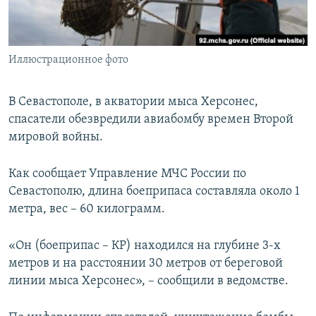
ПРИСОЕДИНЯЙТЕСЬ!
ПОБЕДИТЕЛЕЙ НЕ СУДЯТ?
КРЫМ.НЕПОКОРЕННЫЙ
Иллюстрационное фото
ELIFBE
УКРАИНСКАЯ ПРОБЛЕМА КРЫМА
В Севастополе, в акватории мыса Херсонес,
Все сайты RFE/RL
спасатели обезвредили авиабомбу времен Второй
мировой войны.
Как сообщает Управление МЧС России по
Севастополю, длина боеприпаса составляла около 1
метра, вес – 60 килограмм.
«Он (боеприпас – КР) находился на глубине 3-х
метров и на расстоянии 30 метров от береговой
линии мыса Херсонес», – сообщили в ведомстве.