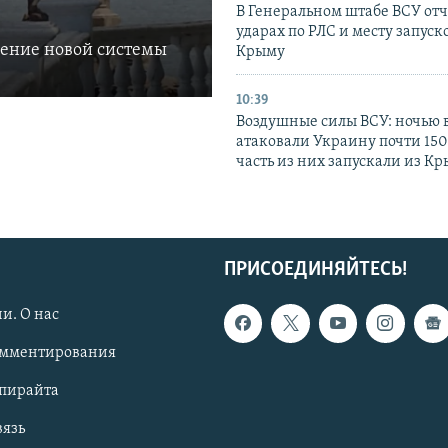
В Генеральном штабе ВСУ отч
ударах по РЛС и месту запуск
ление новой системы
Крыму
10:39
Воздушные силы ВСУ: ночью 
атаковали Украину почти 150
часть из них запускали из К
ПРИСОЕДИНЯЙТЕСЬ!
и. О нас
омментирования
опирайта
вязь