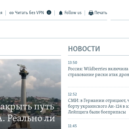
ся
Читать без VPN
Follow us
Печать
НОВОСТИ
13:50
Россия: Wildberries включила
страхование риски атак дро
12:52
СМИ: в Германии отрицают, ч
закрыть путь
борту украинского Ан-124 в 
Лейпцига были боеприпасы
. Реально ли
11:45