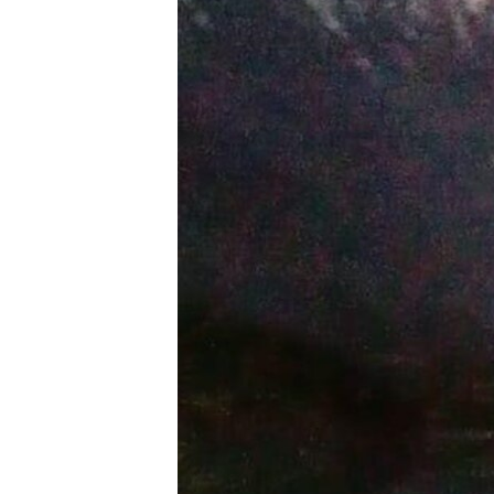
ПОБЕДИТЕЛЕЙ НЕ СУДЯТ?
КРЫМ.НЕПОКОРЕННЫЙ
ELIFBE
УКРАИНСКАЯ ПРОБЛЕМА КРЫМА