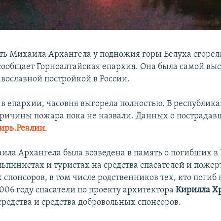
сть Михаила Архангела у подножия горы Белуха сгорел
 сообщает Горноалтайская епархия. Она была самой вы
авославной постройкой в России.
 в епархии, часовня выгорела полностью. В республик
ричины пожара пока не назвали. Данных о пострадав
ирь.Реалии
.
ила Архангела была возведена в память о погибших в
льпинистах и туристах на средства спасателей и поже
спонсоров, в том числе родственников тех, кто погиб 
2006 году спасатели по проекту архитектора
Кирилла Х
средства и средства добровольных спонсоров.