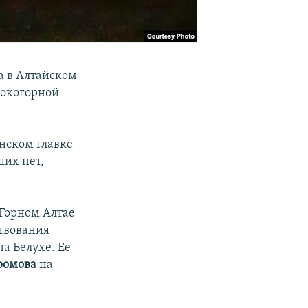
а в Алтайском
сокогорной
анском главке
ших нет,
 Горном Алтае
ртвования
на Белухе. Ее
ромова
на