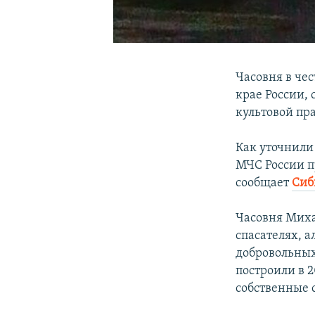
Часовня в че
крае России,
культовой пр
Как уточнили
МЧС России п
сообщает
Сиб
Часовня Миха
спасателях, а
добровольных 
построили в 
собственные 