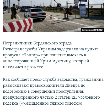
ПРИСОЕДИНЯЙТЕСЬ!
ПОБЕДИТЕЛЕЙ НЕ СУДЯТ?
КРЫМ.НЕПОКОРЕННЫЙ
ELIFBE
УКРАИНСКАЯ ПРОБЛЕМА КРЫМА
Все сайты RFE/RL
Пограничники Бердянского отряда
Госпогранслужбы Украины задержали на пункте
пропуска «Чонгар» при попытке выехать в
аннексированный Крым мужчину, который
находился в розыске.
Как сообщает пресс-служба ведомства, гражданина
разыскивают правоохранители Днепра по
подозрению в совершении преступления,
предусмотренного частью 2 статьи 121 Уголовного
кодекса («Умышленное тяжкое телесное