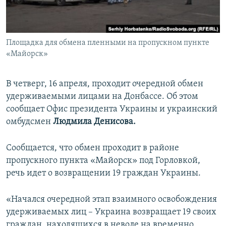
ПРИСОЕДИНЯЙТЕСЬ!
ПОБЕДИТЕЛЕЙ НЕ СУДЯТ?
КРЫМ.НЕПОКОРЕННЫЙ
Площадка для обмена пленными на пропускном пункте
ELIFBE
«Майорск»
УКРАИНСКАЯ ПРОБЛЕМА КРЫМА
Все сайты RFE/RL
В четверг, 16 апреля, проходит очередной обмен
удерживаемыми лицами на Донбассе. Об этом
сообщает Офис президента Украины и украинский
омбудсмен
Людмила Денисова.
Сообщается, что обмен проходит в районе
пропускного пункта «Майорск» под Горловкой,
речь идет о возвращении 19 граждан Украины.
«Начался очередной этап взаимного освобождения
удерживаемых лиц – Украина возвращает 19 своих
граждан, находящихся в неволе на временно