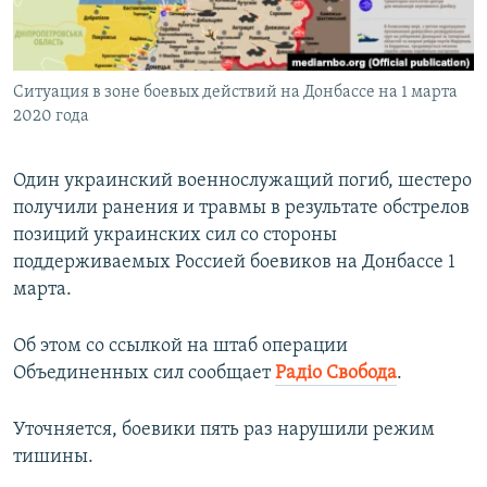
ПРИСОЕДИНЯЙТЕСЬ!
ПОБЕДИТЕЛЕЙ НЕ СУДЯТ?
КРЫМ.НЕПОКОРЕННЫЙ
Ситуация в зоне боевых действий на Донбассе на 1 марта
ELIFBE
2020 года
УКРАИНСКАЯ ПРОБЛЕМА КРЫМА
Все сайты RFE/RL
Один украинский военнослужащий погиб, шестеро
получили ранения и травмы в результате обстрелов
позиций украинских сил со стороны
поддерживаемых Россией боевиков на Донбассе 1
марта.
Об этом со ссылкой на штаб операции
Объединенных сил сообщает
Радіо Свобода
.
Уточняется, боевики пять раз нарушили режим
тишины.