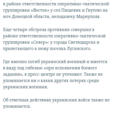
в районе ответственности оперативно-тактической
ПРИСОЕДИНЯЙТЕСЬ!
ПОБЕДИТЕЛЕЙ НЕ СУДЯТ?
группировки «Восток» у сел Пищевик и Гнутово на
КРЫМ.НЕПОКОРЕННЫЙ
юге Донецкой области, неподалеку Мариуполя.
ELIFBE
Еще четыре обстрела противник совершил в
УКРАИНСКАЯ ПРОБЛЕМА КРЫМА
районе ответственности оперативно-тактической
Все сайты RFE/RL
группировки «Север»: у города Светлодарска и
прилегающего к нему поселка Луганского.
Где именно погиб украинский военный и имеется
в виду под гибелью «при исполнении боевого
задания», в пресс-центре не уточняют. Также не
упоминается ни о каких других потерях среди
украинских военных.
Об ответных действиях украинских войск также не
упоминается.