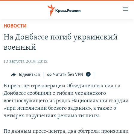
Доступность
ссылки
Вернуться
НОВОСТИ
к
НОВОСТИ
На Донбассе погиб украинский
основному
СПЕЦПРОЕКТЫ
содержанию
военный
ВОДА
Вернутся
ГРУЗ 200
к
10 августа 2019, 23:12
ИСТОРИЯ
КАРТА ВОЕННЫХ ОБЪЕКТОВ КРЫМА
главной
ЕЩЕ
Поделиться
Читать без VPN
11 ЛЕТ ОККУПАЦИИ КРЫМА. 11 ИСТОРИЙ СОПРОТИВЛЕНИЯ
навигации
Вернутся
РАДІО СВОБОДА
В пресс-центре операции Объединенных сил на
ИНТЕРАКТИВ
к
Донбассе сообщили о гибели украинского
КАК ОБОЙТИ БЛОКИРОВКУ
ИНФОГРАФИКА
поиску
военнослужащего из рядов Национальной гвардии
ТЕЛЕПРОЕКТ КРЫМ.РЕАЛИИ
«при исполнении боевого задания», а также о
Українською
четырех нарушениях режима тишины.
СОВЕТЫ ПРАВОЗАЩИТНИКОВ
Qırımtatar
ПРОПАВШИЕ БЕЗ ВЕСТИ
По данным пресс-центра, два обстрелы произошли