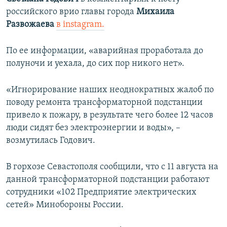
ПРИСОЕДИНЯЙТЕСЬ!
ПОБЕДИТЕЛЕЙ НЕ СУДЯТ?
российского врио главы города
Михаила
Развожаева
в instagram.
КРЫМ.НЕПОКОРЕННЫЙ
ELIFBE
По ее информации, «аварийная проработала до
полуночи и уехала, до сих пор никого нет».
УКРАИНСКАЯ ПРОБЛЕМА КРЫМА
Все сайты RFE/RL
«Игнорирование наших неоднократных жалоб по
поводу ремонта трансформаторной подстанции
привело к пожару, в результате чего более 12 часов
люди сидят без электроэнергии и воды», –
возмутилась Годович.
В горхозе Севастополя сообщили, что с 11 августа на
данной трансформаторной подстанции работают
сотрудники «102 Предприятие электрических
сетей» Минобороны России.