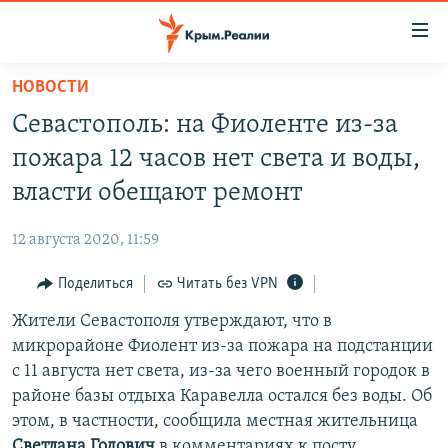
Доступность
ссылки
Вернуться
НОВОСТИ
к
НОВОСТИ
Севастополь: на Фиоленте из-за
основному
СПЕЦПРОЕКТЫ
содержанию
пожара 12 часов нет света и воды,
ВОДА
Вернутся
ГРУЗ 200
власти обещают ремонт
к
ИСТОРИЯ
КАРТА ВОЕННЫХ ОБЪЕКТОВ КРЫМА
главной
12 августа 2020, 11:59
ЕЩЕ
11 ЛЕТ ОККУПАЦИИ КРЫМА. 11 ИСТОРИЙ СОПРОТИВЛЕНИЯ
навигации
Вернутся
Поделиться
Читать без VPN
РАДІО СВОБОДА
ИНТЕРАКТИВ
к
Жители Севастополя утверждают, что в
КАК ОБОЙТИ БЛОКИРОВКУ
ИНФОГРАФИКА
поиску
микрорайоне Фиолент из-за пожара на подстанции
ТЕЛЕПРОЕКТ КРЫМ.РЕАЛИИ
с 11 августа нет света, из-за чего военный городок в
Українською
районе базы отдыха Каравелла остался без воды. Об
СОВЕТЫ ПРАВОЗАЩИТНИКОВ
Qırımtatar
этом, в частности, сообщила местная жительница
ПРОПАВШИЕ БЕЗ ВЕСТИ
Светлана Годович
в комментариях к посту