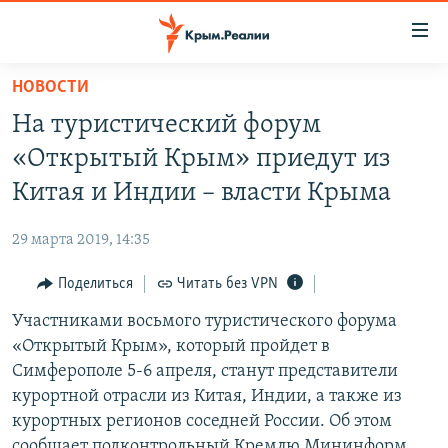
Доступность
ссылки
Вернуться
НОВОСТИ
к
НОВОСТИ
На туристический форум
основному
СПЕЦПРОЕКТЫ
содержанию
«Открытый Крым» приедут из
ВОДА
Вернутся
ГРУЗ 200
Китая и Индии – власти Крыма
к
ИСТОРИЯ
КАРТА ВОЕННЫХ ОБЪЕКТОВ КРЫМА
главной
29 марта 2019, 14:35
ЕЩЕ
11 ЛЕТ ОККУПАЦИИ КРЫМА. 11 ИСТОРИЙ СОПРОТИВЛЕНИЯ
навигации
Вернутся
Поделиться
Читать без VPN
РАДІО СВОБОДА
ИНТЕРАКТИВ
к
Участниками восьмого туристического форума
КАК ОБОЙТИ БЛОКИРОВКУ
ИНФОГРАФИКА
поиску
«Открытый Крым», который пройдет в
ТЕЛЕПРОЕКТ КРЫМ.РЕАЛИИ
Симферополе 5-6 апреля, станут представители
Українською
курортной отрасли из Китая, Индии, а также из
СОВЕТЫ ПРАВОЗАЩИТНИКОВ
Qırımtatar
курортных регионов соседней России. Об этом
ПРОПАВШИЕ БЕЗ ВЕСТИ
сообщает подконтрольный Кремлю Мининформ