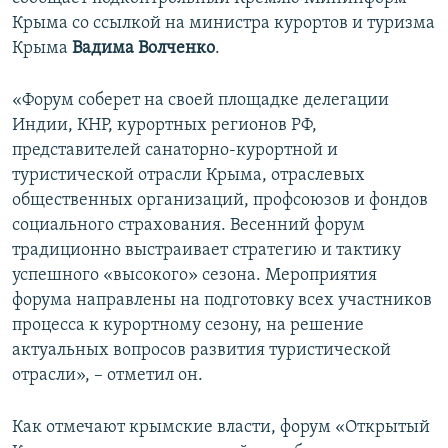
ПРИСОЕДИНЯЙТЕСЬ!
ПОБЕДИТЕЛЕЙ НЕ СУДЯТ?
Крыма со ссылкой на министра курортов и туризма
Крыма
Вадима Волченко
.
КРЫМ.НЕПОКОРЕННЫЙ
ELIFBE
«Форум соберет на своей площадке делегации
Индии, КНР, курортных регионов РФ,
УКРАИНСКАЯ ПРОБЛЕМА КРЫМА
представителей санаторно-курортной и
Все сайты RFE/RL
туристической отрасли Крыма, отраслевых
общественных организаций, профсоюзов и фондов
социального страхования. Весенний форум
традиционно выстраивает стратегию и тактику
успешного «высокого» сезона. Мероприятия
форума направлены на подготовку всех участников
процесса к курортному сезону, на решение
актуальных вопросов развития туристической
отрасли», – отметил он.
Как отмечают крымские власти, форум «Открытый