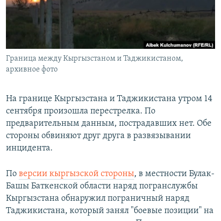
ПРИСОЕДИНЯЙТЕСЬ!
ПОБЕДИТЕЛЕЙ НЕ СУДЯТ?
КРЫМ.НЕПОКОРЕННЫЙ
ELIFBE
Граница между Кыргызстаном и Таджикистаном,
УКРАИНСКАЯ ПРОБЛЕМА КРЫМА
архивное фото
Все сайты RFE/RL
На границе Кыргызстана и Таджикистана утром 14
сентября произошла перестрелка. По
предварительным данным, пострадавших нет. Обе
стороны обвиняют друг друга в развязывании
инцидента.
По
версии кыргызской стороны
, в местности Булак-
Башы Баткенской области наряд погранслужбы
Кыргызстана обнаружил пограничный наряд
Таджикистана, который занял "боевые позиции" на