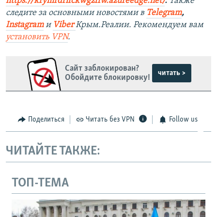
https://krymrdfifckwgzffw.azureedge.net/
. ​
Также
следите за основными новостями в
Telegram
,
Instagram
и
Viber
Крым.Реалии. Рекомендуем вам
установить
VPN
.
Сайт заблокирован?
читать >
Обойдите блокировку!
Поделиться
Читать без VPN
Follow us
ЧИТАЙТЕ ТАКЖЕ:
ТОП-ТЕМА