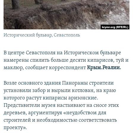
ПРИСОЕДИНЯЙТЕСЬ!
ПОБЕДИТЕЛЕЙ НЕ СУДЯТ?
КРЫМ.НЕПОКОРЕННЫЙ
ELIFBE
Исторический бульвар, Севастополь
УКРАИНСКАЯ ПРОБЛЕМА КРЫМА
Все сайты RFE/RL
В центре Севастополя на Историческом бульваре
намерены спилить больше десяти кипарисов, туй и
маклюр, сообщает корреспондент
Крым.Реалии.
Возле основного здания Панорамы строители
установили забор и вырыли котлован, на краю
которого растут кипарисы аризонские.
Представители музея настаивают на сносе этих
деревьев, аргументируя «неудобством для
строителей и необходимостью соответствовать
проекту».