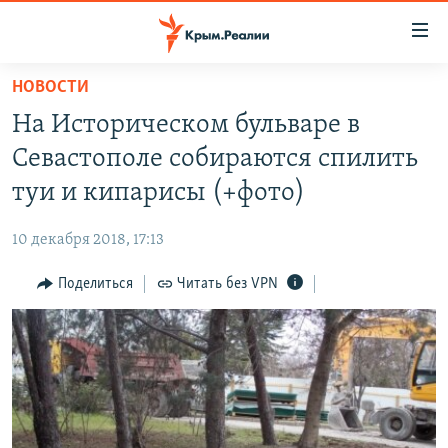
Доступность
ссылки
Вернуться
НОВОСТИ
к
НОВОСТИ
На Историческом бульваре в
основному
СПЕЦПРОЕКТЫ
содержанию
Севастополе собираются спилить
ВОДА
Вернутся
ГРУЗ 200
туи и кипарисы (+фото)
к
ИСТОРИЯ
КАРТА ВОЕННЫХ ОБЪЕКТОВ КРЫМА
главной
10 декабря 2018, 17:13
ЕЩЕ
11 ЛЕТ ОККУПАЦИИ КРЫМА. 11 ИСТОРИЙ СОПРОТИВЛЕНИЯ
навигации
Вернутся
Поделиться
Читать без VPN
РАДІО СВОБОДА
ИНТЕРАКТИВ
к
КАК ОБОЙТИ БЛОКИРОВКУ
ИНФОГРАФИКА
поиску
ТЕЛЕПРОЕКТ КРЫМ.РЕАЛИИ
Українською
СОВЕТЫ ПРАВОЗАЩИТНИКОВ
Qırımtatar
ПРОПАВШИЕ БЕЗ ВЕСТИ