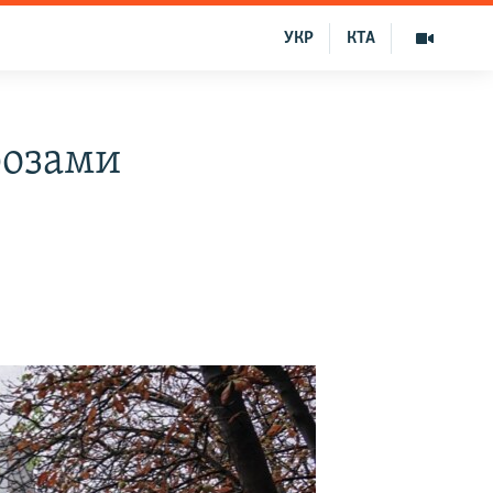
УКР
КТА
розами