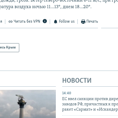
дождь, гроза. Ветер северо-восточный 6-11 м/с, при г
ратура воздуха ночью 11…13°, днем 18…20°.
ся
Читать без VPN
Follow us
Печать
есь Крым
НОВОСТИ
14:40
ЕС ввел санкции против дир
заводов РФ, причастных к пр
ракет «Сармат» и «Исканде