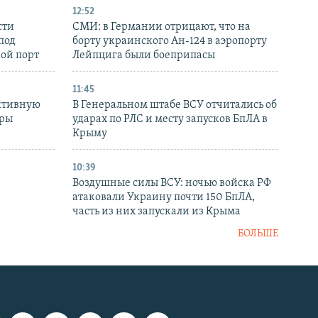
12:52
сти
СМИ: в Германии отрицают, что на
под
борту украинского Ан-124 в аэропорту
кой порт
Лейпцига были боеприпасы
11:45
ктивную
В Генеральном штабе ВСУ отчитались об
уры
ударах по РЛС и месту запусков БпЛА в
в
Крыму
10:39
Воздушные силы ВСУ: ночью войска РФ
атаковали Украину почти 150 БпЛА,
часть из них запускали из Крыма
БОЛЬШЕ