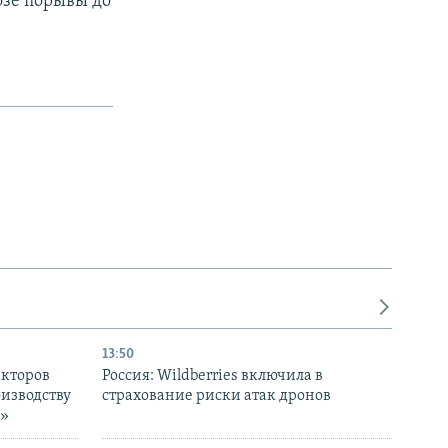
розе порывы до
13:50
екторов
Россия: Wildberries включила в
оизводству
страхование риски атак дронов
р»