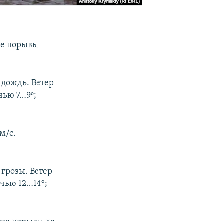
же порывы
 дождь. Ветер
чью 7…9º;
м/с.
грозы. Ветер
очью 12…14°;