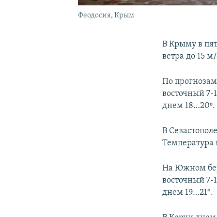
Феодосия, Крым
В Крыму в пя
ветра до 15 м
По прогнозам
восточный 7-1
днем 18…20º.
В Севастополе
Температура в
На Южном бер
восточный 7-1
днем 19…21°.