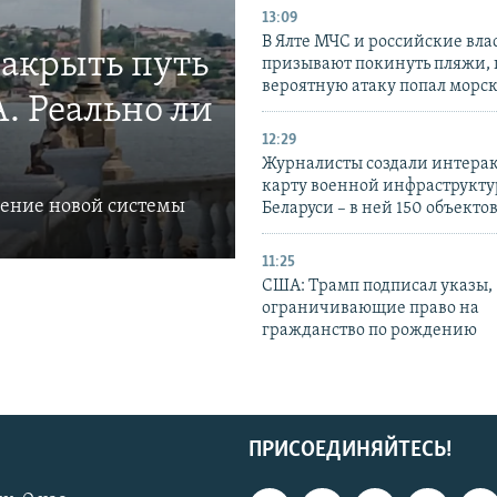
13:09
В Ялте МЧС и российские вла
закрыть путь
призывают покинуть пляжи, 
вероятную атаку попал морс
. Реально ли
12:29
Журналисты создали интера
карту военной инфраструкт
ление новой системы
Беларуси – в ней 150 объекто
11:25
США: Трамп подписал указы,
ограничивающие право на
гражданство по рождению
ПРИСОЕДИНЯЙТЕСЬ!