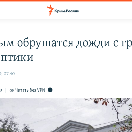
ым обрушатся дожди с г
оптики
9, 07:40
ся
Читать без VPN