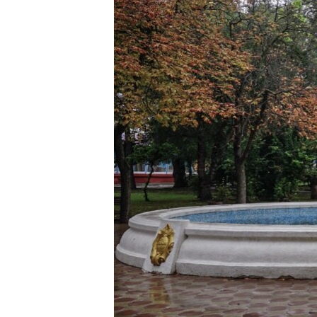
ПОБЕДИТЕЛЕЙ НЕ СУДЯТ?
КРЫМ.НЕПОКОРЕННЫЙ
ELIFBE
УКРАИНСКАЯ ПРОБЛЕМА КРЫМА