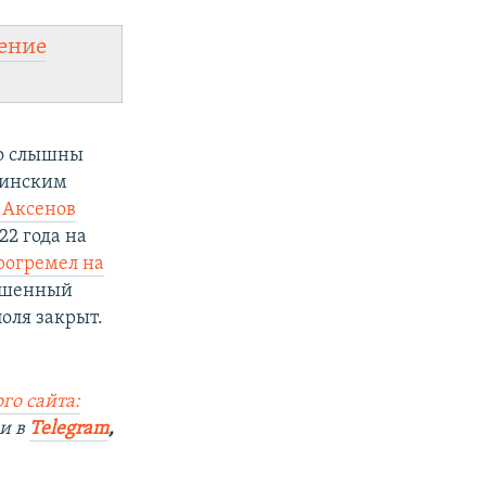
ение
но слышны
раинским
 Аксенов
22 года на
рогремел на
вышенный
оля закрыт.
го сайта:
и в
Telegram
,