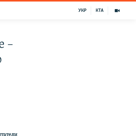
УКР
КТА
е –
о
итатели