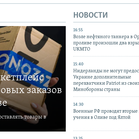
НОВОСТИ
16:55
Возле нефтяного танкера в 
проливе произошли два взры
UKMTO
15:40
Нидерланды не могут предос
ркетплейс
Украине дополнительные
перехватчики Patriot из своих
овых заказов
Минобороны страны
ве
14:30
Военные РФ проводят вторые 
ставлять товары в
учения в Оливе под Ялтой
13:25