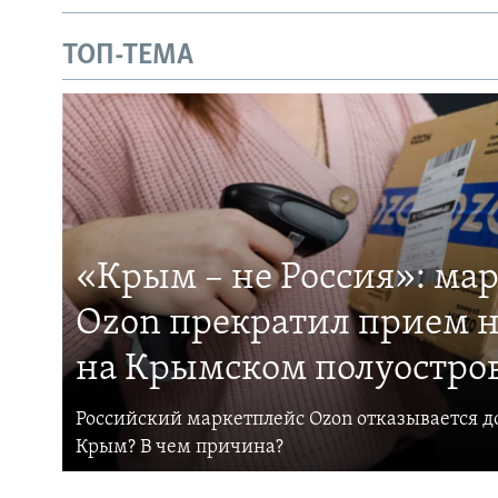
ТОП-ТЕМА
«Крым – не Россия»: ма
Ozon прекратил прием н
на Крымском полуостро
Российский маркетплейс Ozon отказывается до
Крым? В чем причина?