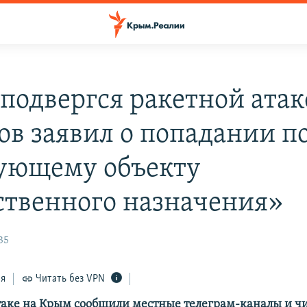
подвергся ракетной атак
ов заявил о попадании п
ующему объекту
ственного назначения»
35
ся
Читать без VPN
таке на Крым сообщили местные телеграм-каналы и ч