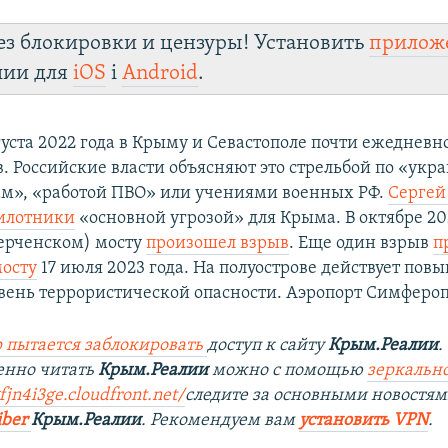
ез блокировки и цензуры! Установить
прилож
лии для
iOS
і
Android
.
густа 2022 года в Крыму и Севастополе почти ежеднев
в. Российские власти объясняют это стрельбой по «ук
м», «работой ПВО» или учениями военных РФ.
Сергей
илотники
«основной угрозой» для Крыма. В октябре 20
ерченском) мосту
произошел взрыв
. Еще один взрыв
п
осту
17 июля 2023 года. На полуострове действует по
вень террористической опасности. Аэропорт Симфероп
 пытается заблокировать
доступ к сайту
Крым.Реалии
.
енно читать
Крым.Реалии
можно с помощью
зеркально
fjn4i3ge.cloudfront.net/
следите за основными новостям
iber
Крым.Реалии
. Рекомендуем вам
установить VPN
.