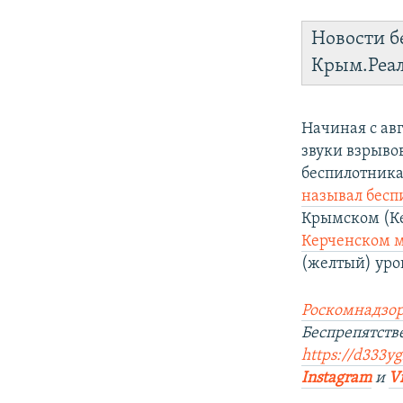
Новости б
Крым.Реа
Начиная с ав
звуки взрыво
беспилотника
называл бесп
Крымском (К
Керченском м
(желтый) уро
Роскомнадзор
Беспрепятств
https://d333yg
Instagram
и
V