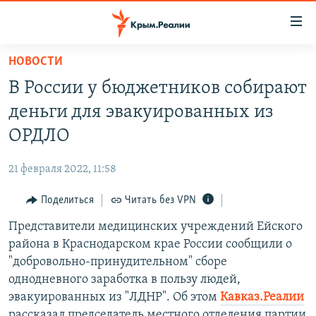
Доступность
ссылки
Вернуться
НОВОСТИ
к
НОВОСТИ
В России у бюджетников собирают
основному
СПЕЦПРОЕКТЫ
содержанию
деньги для эвакуированных из
ВОДА
Вернутся
ГРУЗ 200
ОРДЛО
к
ИСТОРИЯ
КАРТА ВОЕННЫХ ОБЪЕКТОВ КРЫМА
главной
21 февраля 2022, 11:58
ЕЩЕ
11 ЛЕТ ОККУПАЦИИ КРЫМА. 11 ИСТОРИЙ СОПРОТИВЛЕНИЯ
навигации
Вернутся
Поделиться
Читать без VPN
РАДІО СВОБОДА
ИНТЕРАКТИВ
к
Представители медицинских учреждений Ейского
КАК ОБОЙТИ БЛОКИРОВКУ
ИНФОГРАФИКА
поиску
района в Краснодарском крае России сообщили о
ТЕЛЕПРОЕКТ КРЫМ.РЕАЛИИ
"добровольно-принудительном" сборе
Українською
однодневного заработка в пользу людей,
СОВЕТЫ ПРАВОЗАЩИТНИКОВ
Qırımtatar
эвакуированных из "ЛДНР". Об этом
Кавказ.Реалии
ПРОПАВШИЕ БЕЗ ВЕСТИ
рассказал председатель местного отделения партии