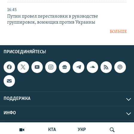
16:45
Путин провел перестановки в руководстве
группировок, воюющих против Украины
БОЛЬШЕ
ПРИСОЕДИНЯЙТЕСЬ!
ПОДДЕРЖКА
ИНФО
UTC+3
Copyright Крым.Реалии, 2026 | Все права защищены.
КТА
УКР