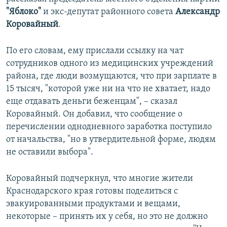
ПРИСОЕДИНЯЙТЕСЬ!
ПОБЕДИТЕЛЕЙ НЕ СУДЯТ?
"Яблоко"
и экс-депутат районного совета
Александр
Коровайный
.
КРЫМ.НЕПОКОРЕННЫЙ
ELIFBE
По его словам, ему прислали ссылку на чат
сотрудников одного из медицинских учреждений
УКРАИНСКАЯ ПРОБЛЕМА КРЫМА
района, где люди возмущаются, что при зарплате в
Все сайты RFE/RL
15 тысяч, "которой уже ни на что не хватает, надо
еще отдавать деньги беженцам", – сказал
Коровайный. Он добавил, что сообщение о
перечислении однодневного заработка поступило
от начальства, "но в утвердительной форме, людям
не оставили выбора".
Коровайный подчеркнул, что многие жители
Краснодарского края готовы поделиться с
эвакуированными продуктами и вещами,
некоторые – принять их у себя, но это не должно