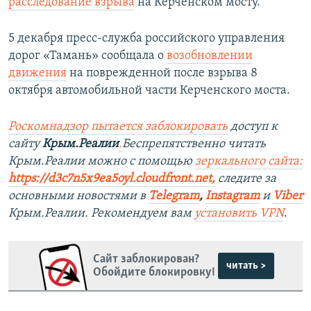
расследование взрыва
на Керченском мосту.
5 декабря пресс-служба российского управления
дорог «Тамань» сообщала о
возобновлении
движения
на поврежденной после взрыва 8
октября автомобильной части Керченского моста.
Роскомнадзор пытается заблокировать
доступ к
сайту
Крым.Реалии
.
Беспрепятственно читать
Крым.Реалии можно с помощью
зеркального сайта:
https://d3c7n5x9ea5oyl.cloudfront.net,
следите за
основными новостями в
Telegram
,
Instagram
и
Viber
Крым.Реалии. Рекомендуем вам
установить VPN
.
Сайт заблокирован?
читать >
Обойдите блокировку!