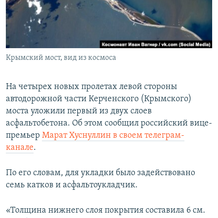
ПРИСОЕДИНЯЙТЕСЬ!
ПОБЕДИТЕЛЕЙ НЕ СУДЯТ?
КРЫМ.НЕПОКОРЕННЫЙ
ELIFBE
Крымский мост, вид из космоса
УКРАИНСКАЯ ПРОБЛЕМА КРЫМА
Все сайты RFE/RL
На четырех новых пролетах левой стороны
автодорожной части Керченского (Крымского)
моста уложили первый из двух слоев
асфальтобетона. Об этом сообщил российский вице-
премьер
Марат Хуснуллин в своем телеграм-
канале
.
По его словам, для укладки было задействовано
семь катков и асфальтоукладчик.
«Толщина нижнего слоя покрытия составила 6 см.