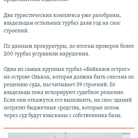
ПРИСОЕДИНЯЙТЕСЬ!
ПОБЕДИТЕЛЕЙ НЕ СУДЯТ?
Два туристических комплекса уже разобраны,
КРЫМ.НЕПОКОРЕННЫЙ
владельцам остальных турбаз дали год на снос
ELIFBE
строений.
УКРАИНСКАЯ ПРОБЛЕМА КРЫМА
По данным прокуратуры, по итогам проверок более
Все сайты RFE/RL
200 турбаз устранили нарушения.
Одна из самых крупных турбаз «Байкалов острог»
на острове Ольхон, которая должна быть снесена по
решению суда, насчитывает 39 строений. Ее
владельцы пока игнорируют судебное решение.
Если они откажутся его выполнить, на снос зданий
потратят бюджетные средства, которые потом
через суд будут взысканы с собственника базы.