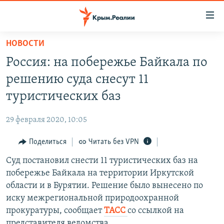
Доступность
ссылки
Вернуться
НОВОСТИ
к
НОВОСТИ
Россия: на побережье Байкала по
основному
СПЕЦПРОЕКТЫ
содержанию
решению суда снесут 11
ВОДА
Вернутся
ГРУЗ 200
туристических баз
к
ИСТОРИЯ
КАРТА ВОЕННЫХ ОБЪЕКТОВ КРЫМА
главной
29 февраля 2020, 10:05
ЕЩЕ
11 ЛЕТ ОККУПАЦИИ КРЫМА. 11 ИСТОРИЙ СОПРОТИВЛЕНИЯ
навигации
Вернутся
Поделиться
Читать без VPN
РАДІО СВОБОДА
ИНТЕРАКТИВ
к
Суд постановил снести 11 туристических баз на
КАК ОБОЙТИ БЛОКИРОВКУ
ИНФОГРАФИКА
поиску
побережье Байкала на территории Иркутской
ТЕЛЕПРОЕКТ КРЫМ.РЕАЛИИ
области и в Бурятии. Решение было вынесено по
Українською
иску межрегиональной природоохранной
СОВЕТЫ ПРАВОЗАЩИТНИКОВ
Qırımtatar
прокуратуры, сообщает
ТАСС
со ссылкой на
ПРОПАВШИЕ БЕЗ ВЕСТИ
представителя ведомства.