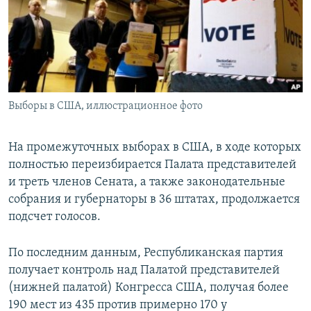
ПРИСОЕДИНЯЙТЕСЬ!
ПОБЕДИТЕЛЕЙ НЕ СУДЯТ?
КРЫМ.НЕПОКОРЕННЫЙ
ELIFBE
УКРАИНСКАЯ ПРОБЛЕМА КРЫМА
Все сайты RFE/RL
Выборы в США, иллюстрационное фото
На промежуточных выборах в США, в ходе которых
полностью переизбирается Палата представителей
и треть членов Сената, а также законодательные
собрания и губернаторы в 36 штатах,
продолжается
подсчет голосов.
По последним данным, Республиканская партия
получает контроль над Палатой представителей
(нижней палатой) Конгресса США, получая более
190 мест из 435 против примерно 170 у