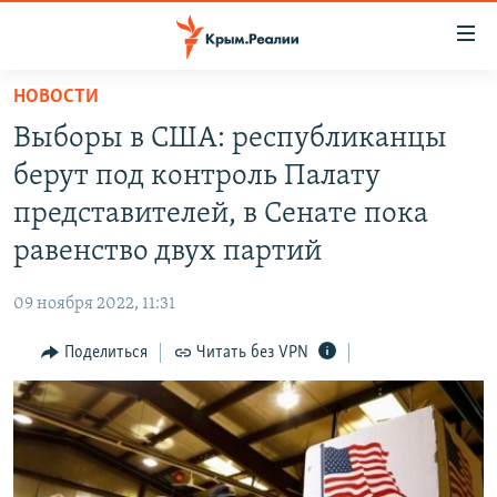
Доступность
ссылки
Вернуться
НОВОСТИ
к
НОВОСТИ
Выборы в США: республиканцы
основному
СПЕЦПРОЕКТЫ
содержанию
берут под контроль Палату
ВОДА
Вернутся
ГРУЗ 200
представителей, в Сенате пока
к
ИСТОРИЯ
КАРТА ВОЕННЫХ ОБЪЕКТОВ КРЫМА
равенство двух партий
главной
ЕЩЕ
11 ЛЕТ ОККУПАЦИИ КРЫМА. 11 ИСТОРИЙ СОПРОТИВЛЕНИЯ
навигации
09 ноября 2022, 11:31
Вернутся
РАДІО СВОБОДА
ИНТЕРАКТИВ
к
Поделиться
Читать без VPN
КАК ОБОЙТИ БЛОКИРОВКУ
ИНФОГРАФИКА
поиску
ТЕЛЕПРОЕКТ КРЫМ.РЕАЛИИ
Українською
СОВЕТЫ ПРАВОЗАЩИТНИКОВ
Qırımtatar
ПРОПАВШИЕ БЕЗ ВЕСТИ