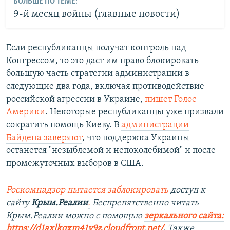
БОЛЬШЕ ПО ТЕМЕ:
9-й месяц войны (главные новости)
Если республиканцы получат контроль над
Конгрессом, то это даст им право блокировать
большую часть стратегии администрации в
следующие два года, включая противодействие
российской агрессии в Украине,
пишет Голос
Америки
. Некоторые республиканцы уже призвали
сократить помощь Киеву. В
администрации
Байдена заверяют
, что поддержка Украины
останется "незыблемой и непоколебимой" и после
промежуточных выборов в США.
Роскомнадзор пытается заблокировать
доступ к
сайту
Крым.Реалии
.
Беспрепятственно читать
Крым.Реалии мож
но с помощью
зеркального сайта:
https://d1axlkqxm41y9z.cloudfront.net/
. ​
Также